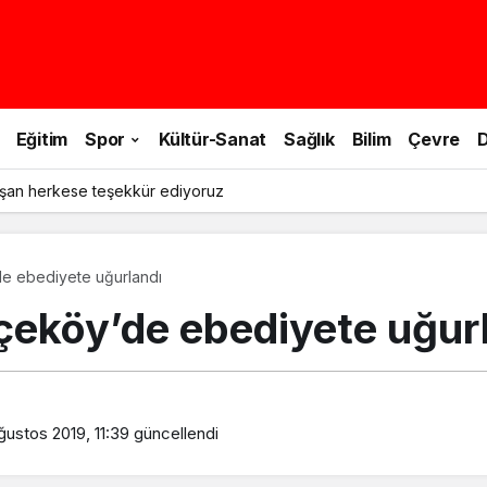
Eğitim
Spor
Kültür-Sanat
Sağlık
Bilim
Çevre
D
le doğa yürüyüşü yapıldı
e ebediyete uğurlandı
eköy’de ebediyete uğur
ğustos 2019, 11:39
güncellendi