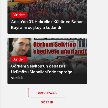
Gündem
Acısu’da 31. Hıdırellez Kültür ve Bahar
Bayramı coşkuyla kutlandı
Gündem
Görkem Selvitop’un cenazesi
Üzümözü Mahallesi’nde toprağa
verildi
DAHA FAZLA
GÖSTER