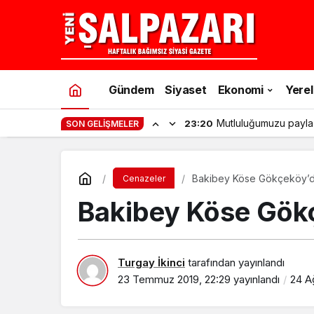
Gündem
Siyaset
Ekonomi
Yerel
Şalpazarı’nda gençler
11:53
SON GELIŞMELER
Bakibey Köse Gökçeköy’d
Cenazeler
Bakibey Köse Gökç
Turgay İkinci
tarafından yayınlandı
23 Temmuz 2019, 22:29
yayınlandı
24 A