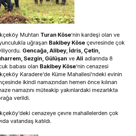
kçeköy Muhtarı
Turan Köse
‘nin kardeşi olan ve
yunculukla uğraşan
Bakibey Köse
çevresinde çok
iliyordu.
Gencağa, Alibey, İdris, Çetin,
harrem, Sezgin, Gülüşan
ve
Ali
adlarında 8
cuk babası olan
Bakibey Köse
‘nin cenazesi
kçeköy Karadere’de Küme Mahallesi’ndeki evinin
hçesinde ikindi namazından hemen önce kılınan
naze namazını müteakip yakınlardaki mezarlıkta
rağa verildi.
kçeköy’deki cenazeye çevre mahallelerden çok
ıda vatandaş katıldı.