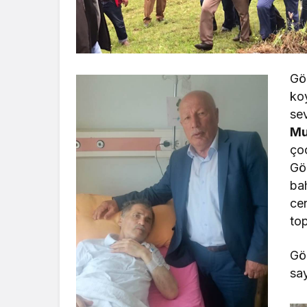
Gö
ko
sev
Mu
ço
Gö
ba
ce
top
Gö
say