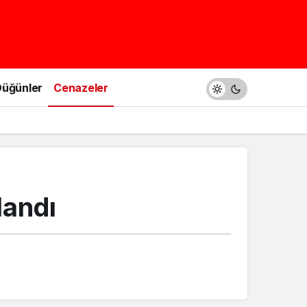
üğünler
Cenazeler
landı