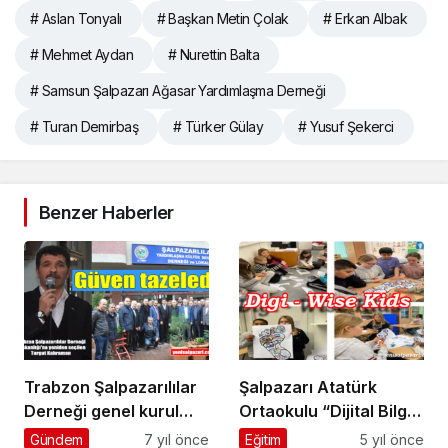
# Aslan Tonyalı
# Başkan Metin Çolak
# Erkan Albak
# Mehmet Aydan
# Nurettin Balta
# Samsun Şalpazarı Ağasar Yardımlaşma Derneği
# Turan Demirbaş
# Türker Gülay
# Yusuf Şekerci
Benzer Haberler
Trabzon Şalpazarılılar
Şalpazarı Atatürk
Derneği genel kurul
Ortaokulu “Dijital Bilge
toplantısı yapıldı
Çocuklar” Projesi
Gündem
7 yıl önce
Eğitim
5 yıl önce