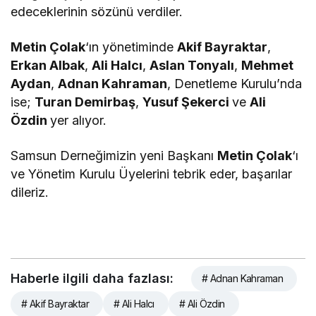
edeceklerinin sözünü verdiler.
Metin Çolak
‘ın yönetiminde
Akif Bayraktar
,
Erkan Albak
,
Ali Halcı
,
Aslan Tonyalı
,
Mehmet
Aydan
,
Adnan Kahraman
, Denetleme Kurulu’nda
ise;
Turan Demirbaş
,
Yusuf Şekerci
ve
Ali
Özdin
yer alıyor.
Samsun Derneğimizin yeni Başkanı
Metin Çolak
‘ı
ve Yönetim Kurulu Üyelerini tebrik eder, başarılar
dileriz.
Haberle ilgili daha fazlası:
# Adnan Kahraman
# Akif Bayraktar
# Ali Halcı
# Ali Özdin