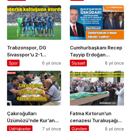
uyguluyor
Trabzonspor, DG
Cumhurbaşkanı Recep
Sivasspor’u 2-1
Tayyip Erdoğan
yenerek liderliğe
Üsküdar’daki Toplu
Spor
6 yıl önce
Siyaset
8 yıl önce
yükseldi
Açılış Törenine geliyor
Çakıroğulları
Fatma Kırtorun’un
Üzümözü’nde Kur’an
cenazesi Turalıuşağı
okuttu, davet verdi
Mahallesi’nde toprağa
ÜstHaberler
7 yıl önce
Gündem
8 yıl önce