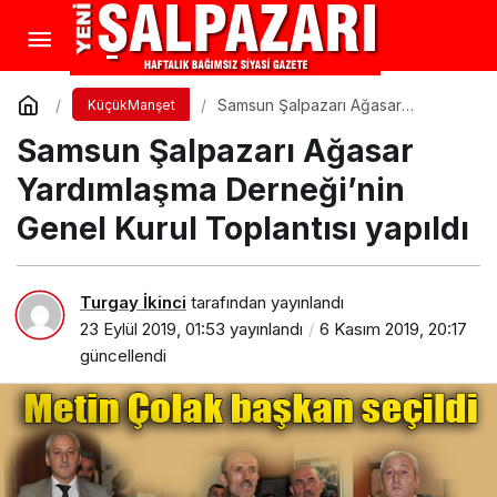
Samsun Şalpazarı Ağasar
KüçükManşet
Yardımlaşma Derneği’nin Genel
Samsun Şalpazarı Ağasar
Kurul Toplantısı yapıldı
Yardımlaşma Derneği’nin
Genel Kurul Toplantısı yapıldı
Turgay İkinci
tarafından yayınlandı
23 Eylül 2019, 01:53
yayınlandı
6 Kasım 2019, 20:17
güncellendi