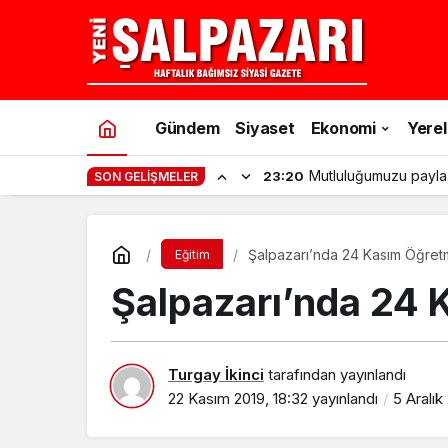
Gündem
Siyaset
Ekonomi
Yerel
Mutluluğumuzu payla
23:20
SON GELIŞMELER
Şalpazarı’nda 24 Kasım Öğret
Eğitim
Şalpazarı’nda 24 
Turgay İkinci
tarafından yayınlandı
22 Kasım 2019, 18:32
yayınlandı
5 Aralık 