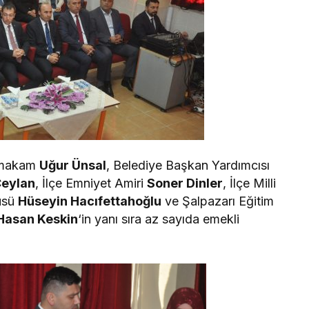
aymakam
Uğur Ünsal
, Belediye Başkan Yardımcısı
Ceylan
, İlçe Emniyet Amiri
Soner Dinler
, İlçe Milli
tüsü
Hüseyin Hacıfettahoğlu
ve Şalpazarı Eğitim
Hasan Keskin
‘in yanı sıra az sayıda emekli