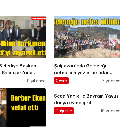
Belediye Başkanı
Şalpazarı’nda Geleceğe
 Şalpazarı’nda
nefes için yüzlerce fidan
ve incelemelerde
dikildi
8 yıl önce
Çevre
7 yıl önce
Seda Yanık ile Bayram Yavuz
dünya evine girdi
Düğünler
10 yıl önce