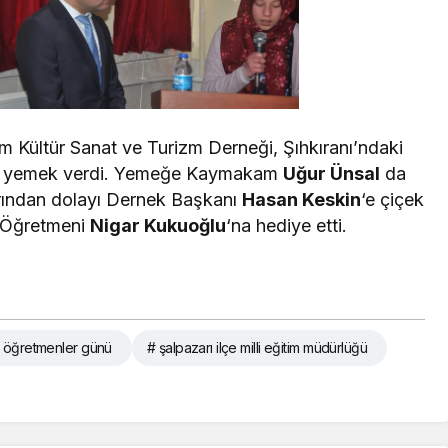
im Kültür Sanat ve Turizm Derneği, Şıhkıranı’ndaki
bir yemek verdi. Yemeğe Kaymakam
Uğur Ünsal
da
arından dolayı Dernek Başkanı
Hasan Keskin
‘e çiçek
k Öğretmeni
Nigar Kukuoğlu
‘na hediye etti.
 öğretmenler günü
# şalpazarı ilçe milli eğitim müdürlüğü