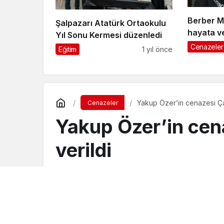
Berber 
Şalpazarı Atatürk Ortaokulu
hayata ve
Yıl Sonu Kermesi düzenledi
Cenazeler
Eğitim
1 yıl önce
Yakup Özer’in cenazesi Ça
Cenazeler
Yakup Özer’in cen
verildi
Turgay İkinci
tarafından yayınlandı
18 Kasım 2019, 18:34
yayınlandı
30 Aralı