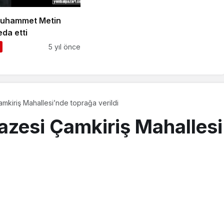
Muhammet Metin
da etti
5 yıl önce
mkiriş Mahallesi’nde toprağa verildi
azesi Çamkiriş Mahallesi
k 2019, 15:55
güncellendi