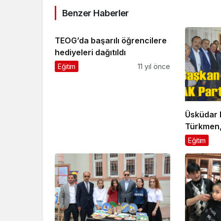
Benzer Haberler
TEOG’da başarılı öğrencilere
hediyeleri dağıtıldı
Eğitim
11 yıl önce
Üsküdar 
Türkmen,
ziyaret 
Eğitim
bulundu