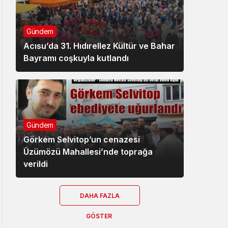
Gündem
Acısu’da 31. Hıdırellez Kültür ve Bahar
Bayramı coşkuyla kutlandı
Gündem
Görkem Selvitop’un cenazesi
Üzümözü Mahallesi’nde toprağa
verildi
DAHA FAZLA
GÖSTER