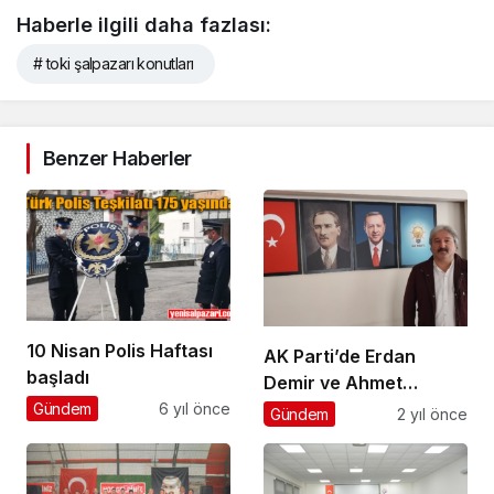
Haberle ilgili daha fazlası:
# toki şalpazarı konutları
Benzer Haberler
10 Nisan Polis Haftası
AK Parti’de Erdan
başladı
Demir ve Ahmet
Karaçoban da
Gündem
6 yıl önce
Gündem
2 yıl önce
adaylığını açıkladı