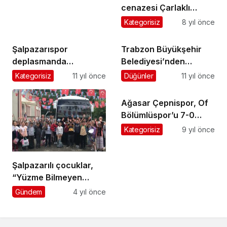
cenazesi Çarlaklı
Mahallesi’nde
Kategorisiz
8 yıl önce
gözyaşlarıyla toprağa
verildi
Şalpazarıspor
Trabzon Büyükşehir
deplasmanda
Belediyesi’nden
Ortahisar Kanuni’yi 2-1
Şalpazarıspor’a
Kategorisiz
11 yıl önce
Düğünler
11 yıl önce
yendi
Şampiyonluk Ödülü
Ağasar Çepnispor, Of
Bölümlüspor’u 7-0
mağlup etti
Kategorisiz
9 yıl önce
Şalpazarılı çocuklar,
“Yüzme Bilmeyen
Kalmasın” diyor
Gündem
4 yıl önce