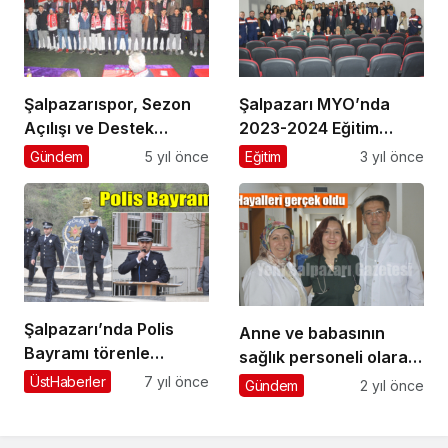
Şalpazarıspor, Sezon
Şalpazarı MYO’nda
Açılışı ve Destek
2023-2024 Eğitim
Gecesi’nde
Öğretim Yılı tanışma
Gündem
5 yıl önce
Eğitim
3 yıl önce
taraftarlarıyla buluştu
toplantısı düzenlendi
Şalpazarı’nda Polis
Anne ve babasının
Bayramı törenle
sağlık personeli olarak
kutlandı
görev yaptığı
ÜstHaberler
7 yıl önce
Gündem
2 yıl önce
hastaneye doktor
atandı…