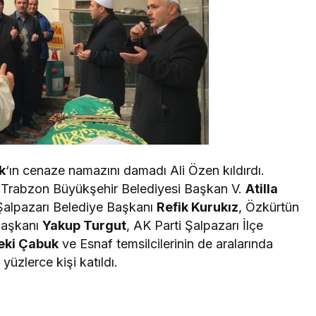
k
‘ın cenaze namazını damadı Ali Özen kıldırdı.
Trabzon Büyükşehir Belediyesi Başkan V.
Atilla
Şalpazarı Belediye Başkanı
Refik Kurukız
, Özkürtün
Başkanı
Yakup Turgut
, AK Parti Şalpazarı İlçe
eki Çabuk
ve Esnaf temsilcilerinin de aralarında
üzlerce kişi katıldı.