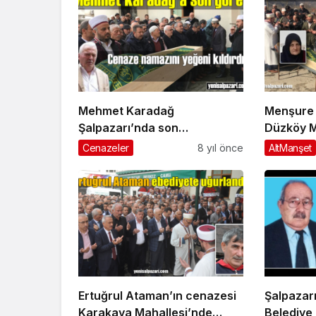
Mehmet Karadağ
Menşure 
Şalpazarı’nda son
Düzköy M
yolculuğuna uğurlandı
toprağa v
Cenazeler
8 yıl önce
AltManşet
Ertuğrul Ataman’ın cenazesi
Şalpazarı
Karakaya Mahallesi’nde
Belediye