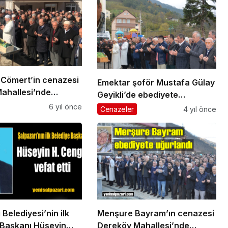
Cömert’in cenazesi
Emektar şoför Mustafa Gülay
ahallesi’nde
Geyikli’de ebediyete
erildi
uğurlandı
6 yıl önce
Cenazeler
4 yıl önce
 Belediyesi’nin ilk
Menşure Bayram’ın cenazesi
 Başkanı Hüseyin
Dereköy Mahallesi’nde