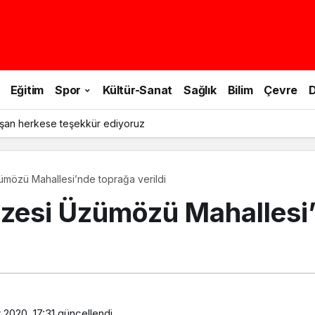
Eğitim
Spor
Kültür-Sanat
Sağlık
Bilim
Çevre
D
şan herkese teşekkür ediyoruz
ümözü Mahallesi’nde toprağa verildi
azesi Üzümözü Mahallesi
 2020, 17:31
güncellendi