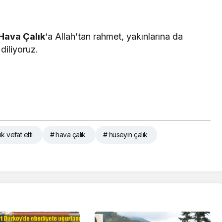
Hava Çalık
‘a Allah’tan rahmet, yakınlarına da
diliyoruz.
k vefat etti
# hava çalık
# hüseyin çalık