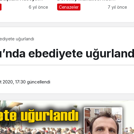
giz vefat etti
toprağa verildi
6 yıl önce
Cenazeler
7 yıl önce
bediyete uğurlandı
ı’nda ebediyete uğurland
t 2020, 17:30
güncellendi