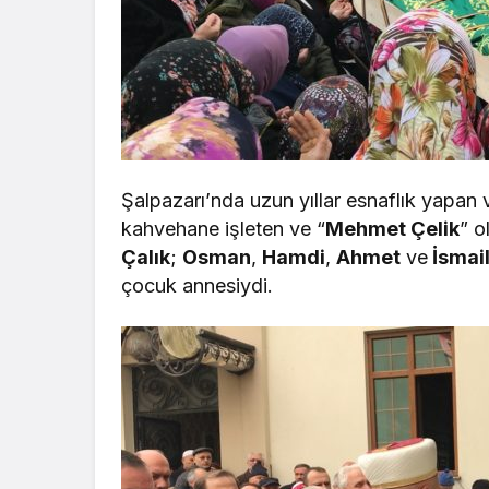
Şalpazarı’nda uzun yıllar esnaflık yapan 
kahvehane işleten ve “
Mehmet Çelik
” o
Çalık
;
Osman
,
Hamdi
,
Ahmet
ve
İsmai
çocuk annesiydi.