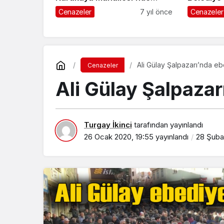
toprağa verildi
Hasan Cen
Cenazeler
7 yıl önce
Cenazeler
Ali Gülay Şalpazarı’nda e
Cenazeler
Ali Gülay Şalpazar
Turgay İkinci
tarafından yayınlandı
26 Ocak 2020, 19:55
yayınlandı
28 Şuba