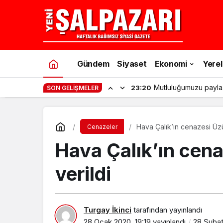
Gündem
Siyaset
Ekonomi
Yerel
Mutluluğumuzu payla
23:20
SON GELIŞMELER
Hava Çalık’ın cenazesi Üz
Cenazeler
Hava Çalık’ın cen
verildi
Turgay İkinci
tarafından yayınlandı
28 Ocak 2020, 19:19
yayınlandı
28 Şubat