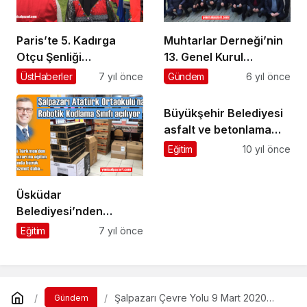
Paris’te 5. Kadırga
Muhtarlar Derneği’nin
Otçu Şenliği
13. Genel Kurul
düzenlendi
Toplantısı yapıldı
ÜstHaberler
7 yıl önce
Gündem
6 yıl önce
Büyükşehir Belediyesi
asfalt ve betonlama
çalışmalarını başlattı
Eğitim
10 yıl önce
Üsküdar
Belediyesi’nden
Şalpazarı Atatürk
Eğitim
7 yıl önce
Ortaokulu’na Kodlama
Sınıfı
Şalpazarı Çevre Yolu 9 Mart 2020
Gündem