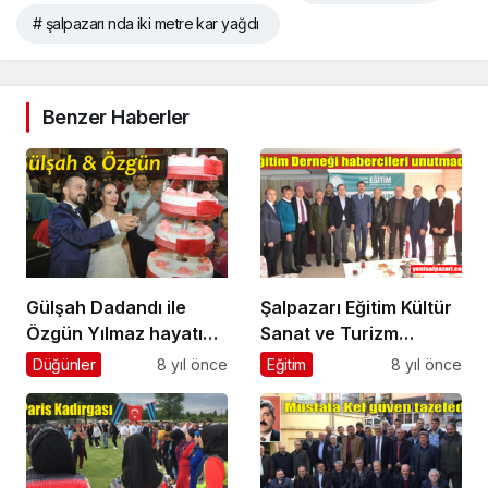
# şalpazarı nda iki metre kar yağdı
Benzer Haberler
Gülşah Dadandı ile
Şalpazarı Eğitim Kültür
Özgün Yılmaz hayatını
Sanat ve Turizm
birleştirdi
Derneği’nden
Düğünler
8 yıl önce
Eğitim
8 yıl önce
memleketinin
habercilerine plaket