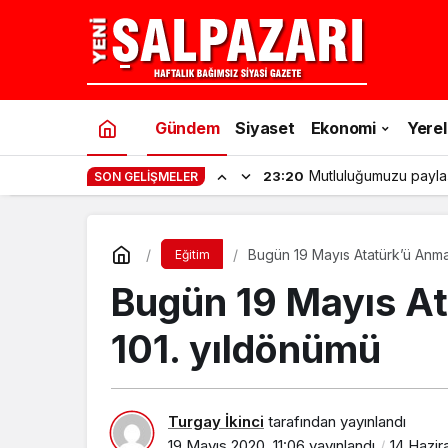
Gündem
Siyaset
Ekonomi
Yerel
Mutluluğumuzu payla
23:20
SON GELIŞMELER
Bugün 19 Mayıs Atatürk’ü Anma
Eğitim
Bugün 19 Mayıs At
101. yıldönümü
Turgay İkinci
tarafından yayınlandı
19 Mayıs 2020, 11:06
yayınlandı
14 Hazir