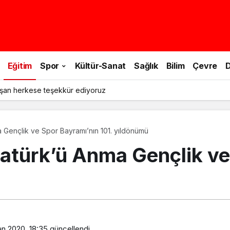
Eğitim
Spor
Kültür-Sanat
Sağlık
Bilim
Çevre
D
şan herkese teşekkür ediyoruz
 Gençlik ve Spor Bayramı’nın 101. yıldönümü
atürk’ü Anma Gençlik ve
an 2020, 18:35
güncellendi