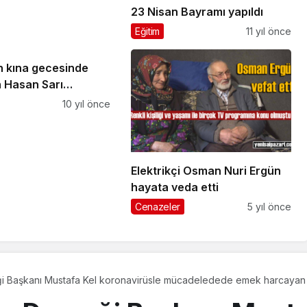
23 Nisan Bayramı yapıldı
Eğitim
11 yıl önce
n kına gecesinde
n Hasan Sarı
e toprağa verildi
10 yıl önce
Elektrikçi Osman Nuri Ergün
hayata veda etti
Cenazeler
5 yıl önce
ği Başkanı Mustafa Kel koronavirüsle mücadeledede emek harcayan 