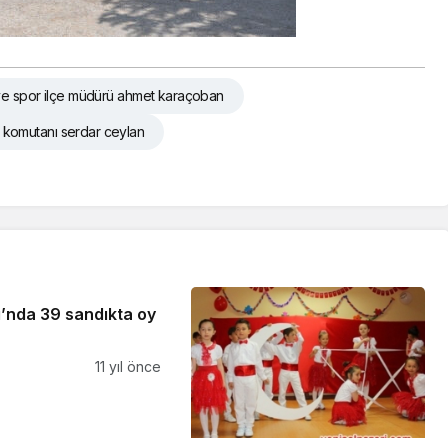
ve spor ilçe müdürü ahmet karaçoban
a komutanı serdar ceylan
ı’nda 39 sandıkta oy
11 yıl önce