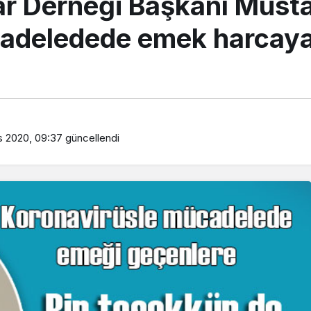
ar Derneği Başkanı Musta
cadeledede emek harcay
s 2020, 09:37
güncellendi