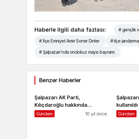
Haberle ilgili daha fazlası:
# gençlik 
# İlçe Emniyet Amiri Soner Dinler
# ilçe jandarm
# Şalpazarı'nda ondokuz mayıs bayramı
Benzer Haberler
Şalpazarı AK Parti,
Şalpazar
Kılıçdaroğlu hakkında
kullanıldı
şikayette bulundu
Gündem
10 yıl önce
Gündem