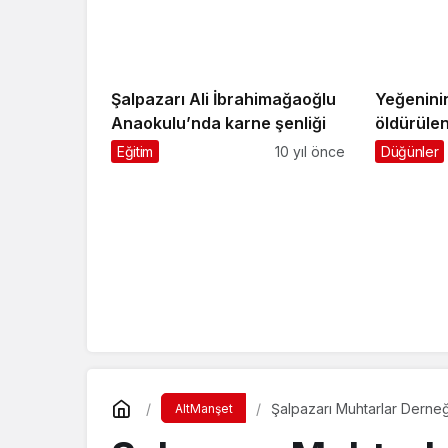
Şalpazarı Ali İbrahimağaoğlu
Yeğenini
Anaokulu’nda karne şenliği
öldürüle
Sugören’d
Eğitim
10 yıl önce
Düğünler
Şalpazarı Muhtarlar Derne
AltManşet