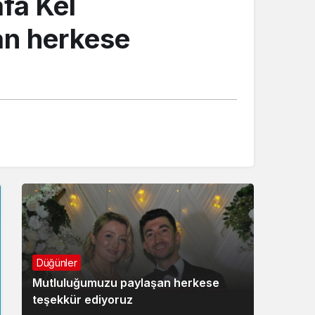
fa Kel
an herkese
Düğünler
Mutluluğumuzu paylaşan herkese
teşekkür ediyoruz