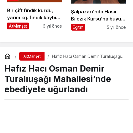
Bir çift fındık kurdu,
Şalpazarı’nda Hasır
yarım kg. fındık kaybına
Bilezik Kursu’na büyük
yol açıyor
ilgi
AltManşet
6 yıl önce
Eğitim
5 yıl önce
Hafız Hacı Osman Demir Turalıuşağı
AltManşet
Mahallesi’nde ebediyete uğurlandı
Hafız Hacı Osman Demir
Turalıuşağı Mahallesi’nde
ebediyete uğurlandı
Turgay İkinci
tarafından yayınlandı
27 Ağustos 2020, 20:56
yayınlandı
10 Kasım 2020,
18:19
güncellendi