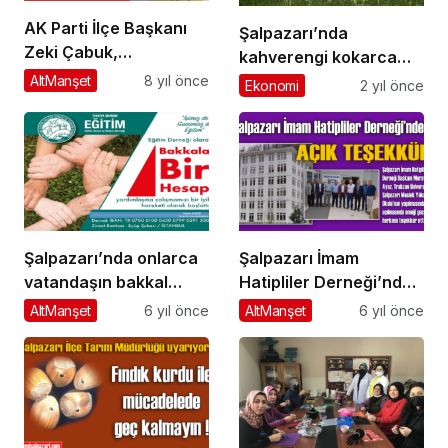
AK Parti İlçe Başkanı
Şalpazarı’nda
Zeki Çabuk,
kahverengi kokarca
“Belediyemizin destek
zararlısına karşı
AltManşet
8 yıl önce
Ekonomi
2 yıl önce
alamadığı hiç bir konu
doğaya Samuray arısı
yok” dedi
salındı
Şalpazarı’nda onlarca
Şalpazarı İmam
vatandaşın bakkal
Hatipliler Derneği’nden
borçları silindi
Meslek
AltManşet
6 yıl önce
AltManşet
6 yıl önce
Yüksekokulu’nde
emeği geçenlere
teşekkür etti