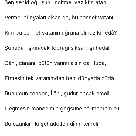
Sen şehid oğlusun, incitme, yazıktır, atanı:
Verme, dünyaları alsan da, bu cennet vatanı.
Kim bu cennet vatanın uğruna olmaz ki fedâ?
Şühedâ fışkıracak toprağı sıksan, şühedâ!
Cânı, cânânı, bütün varımı alsın da Huda,
Etmesin tek vatanımdan beni dünyada cüdâ.
Ruhumun senden, İlâhi, şudur ancak emeli:
Değmesin mabedimin göğsüne nâ-mahrem eli.
Bu ezanlar -ki şehadetleri dînin temeli-