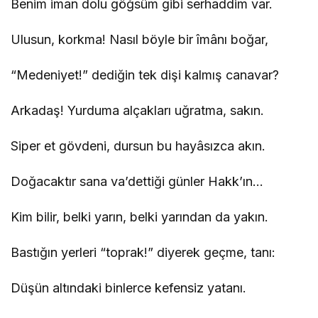
Benim iman dolu göğsüm gibi serhaddim var.
Ulusun, korkma! Nasıl böyle bir îmânı boğar,
“Medeniyet!” dediğin tek dişi kalmış canavar?
Arkadaş! Yurduma alçakları uğratma, sakın.
Siper et gövdeni, dursun bu hayâsızca akın.
Doğacaktır sana va’dettiği günler Hakk’ın…
Kim bilir, belki yarın, belki yarından da yakın.
Bastığın yerleri “toprak!” diyerek geçme, tanı:
Düşün altındaki binlerce kefensiz yatanı.