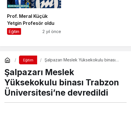
başladı
Prof. Meral Küçük
Yetgin Profesör oldu
Eğitim
2 yıl önce
Şalpazarı Meslek Yüksekokulu binası
Eğitim
Trabzon Üniversitesi’ne devredildi
Şalpazarı Meslek
Yüksekokulu binası Trabzon
Üniversitesi’ne devredildi
Turgay İkinci
tarafından yayınlandı
12 Şubat 2021, 20:57
yayınlandı
18 Haziran 2021,
22:54
güncellendi