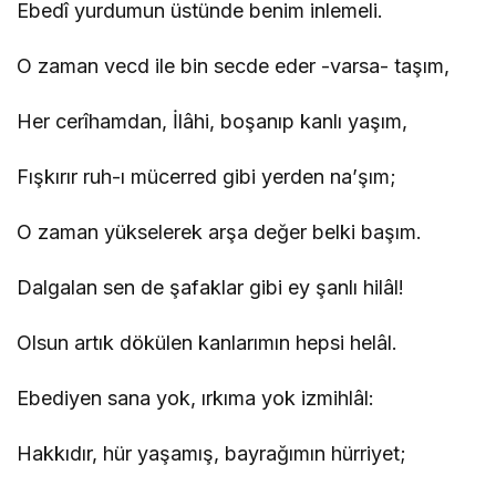
Ebedî yurdumun üstünde benim inlemeli.
O zaman vecd ile bin secde eder -varsa- taşım,
Her cerîhamdan, İlâhi, boşanıp kanlı yaşım,
Fışkırır ruh-ı mücerred gibi yerden na’şım;
O zaman yükselerek arşa değer belki başım.
Dalgalan sen de şafaklar gibi ey şanlı hilâl!
Olsun artık dökülen kanlarımın hepsi helâl.
Ebediyen sana yok, ırkıma yok izmihlâl:
Hakkıdır, hür yaşamış, bayrağımın hürriyet;