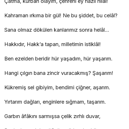
Çatma, kurban olayım, çehreni ey nazlı hilâl!
Kahraman ırkıma bir gül! Ne bu şiddet, bu celâl?
Sana olmaz dökülen kanlarımız sonra helâl…
Hakkıdır, Hakk’a tapan, milletimin istiklâl!
Ben ezelden beridir hür yaşadım, hür yaşarım.
Hangi çılgın bana zincir vuracakmış? Şaşarım!
Kükremiş sel gibiyim, bendimi çiğner, aşarım.
Yırtarım dağları, enginlere sığmam, taşarım.
Garbın âfâkını sarmışsa çelik zırhlı duvar,