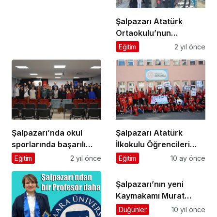
Şalpazarı Atatürk
Ortaokulu’nun
“Bursluluk Sınavı”
Eğitim
2 yıl önce
başarısı
Şalpazarı’nda okul
Şalpazarı Atatürk
sporlarında başarılı
İlkokulu Öğrencileri
olan öğrenciler
Gazze için yürüdü
Eğitim
2 yıl önce
Eğitim
10 ay önce
onurlandırıldı
Şalpazarı’nın yeni
Kaymakamı Murat
Beşikçi görevine
Düğünler
10 yıl önce