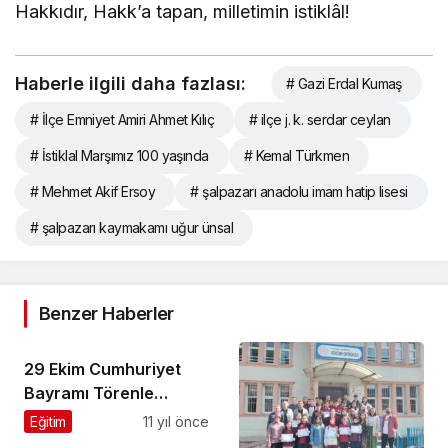
Hakkıdır, Hakk’a tapan, milletimin istiklâl!
Haberle ilgili daha fazlası:
# Gazi Erdal Kumaş
# İlçe Emniyet Amiri Ahmet Kılıç
# ilçe j. k. serdar ceylan
# İstiklal Marşımız 100 yaşında
# Kemal Türkmen
# Mehmet Akif Ersoy
# şalpazarı anadolu imam hatip lisesi
# şalpazarı kaymakamı uğur ünsal
Benzer Haberler
29 Ekim Cumhuriyet
Bayramı Törenle
kutlandı
Eğitim
11 yıl önce