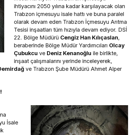
ihtiyacını 2050 yılına kadar karşılayacak olan
Trabzon içmesuyu isale hattı ve buna paralel
olarak devam eden Trabzon İçmesuyu Arıtma
Tesisi inşaatları tüm hızıyla devam ediyor. DSİ
22. Bölge Müdürü
Cengiz Han Kılıçaslan
,
beraberinde Bölge Müdür Yardımcıları
Olcay
Çubukcu
ve
Deniz Kenanoğlu
ile birlikte,
inşaat çalışmalarını yerinde inceleyerek,
Demirdağ
ve Trabzon Şube Müdürü Ahmet Alper
!
ına
u İsale
ik