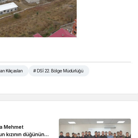
an Kılıçaslan
# DSİ 22. Bölge Müdürlüğü
ra Mehmet
n kızının düğününe