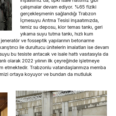
inşaatımız da, tıpkı isale hattımız gibi
çalışmalar devam ediyor. %65 fiziki
gerçekleşmenin sağlandığı Trabzon
İçmesuyu Arıtma Tesisi inşaatımızda,
temiz su deposu, klor temas tankı, geri
yıkama suyu tutma tankı, hızlı kum
fo jeneratör ve fosseptik yapılarının betonarme
rıştırıcı ile durultucu ünitelerin imalatları ise devam
uyu bu tesiste arıtacak ve isale hattı vasıtasıyla da
nlı olarak 2022 yılının ilk çeyreğinde işletmeye
vam etmektedir. Trabzonlu vatandaşlarımıza memba
jimizi ortaya koyuyor ve bundan da mutluluk