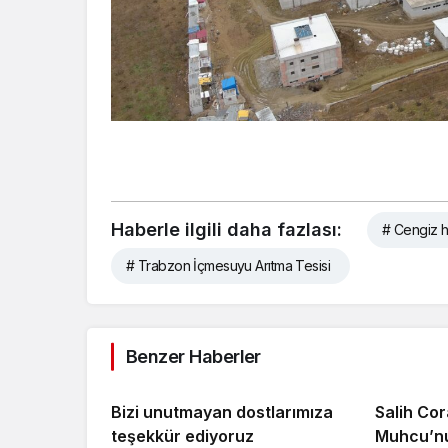
Haberle ilgili daha fazlası:
# Cengiz h
# Trabzon İçmesuyu Arıtma Tesisi
Benzer Haberler
Bizi unutmayan dostlarımıza
Salih Co
teşekkür ediyoruz
Muhcu’nu