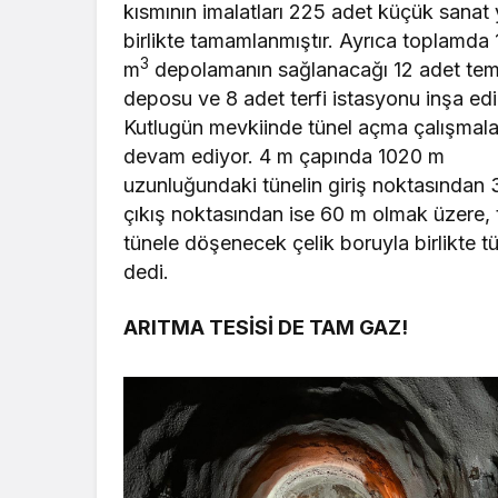
kısmının imalatları 225 adet küçük sanat y
birlikte tamamlanmıştır. Ayrıca toplamda
3
m
depolamanın sağlanacağı 12 adet tem
deposu ve 8 adet terfi istasyonu inşa edil
Kutlugün mevkiinde tünel açma çalışmala
devam ediyor. 4 m çapında 1020 m
uzunluğ
undaki tünelin giriş noktasından
çıkış noktasından ise 60 m olmak üzere,
tünele döşenecek çelik boruyla birlikte tü
dedi.
ARITMA TESİSİ DE TAM GAZ!