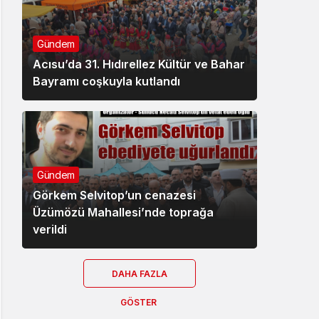
Gündem
Acısu’da 31. Hıdırellez Kültür ve Bahar
Bayramı coşkuyla kutlandı
Gündem
Görkem Selvitop’un cenazesi
Üzümözü Mahallesi’nde toprağa
verildi
DAHA FAZLA
GÖSTER