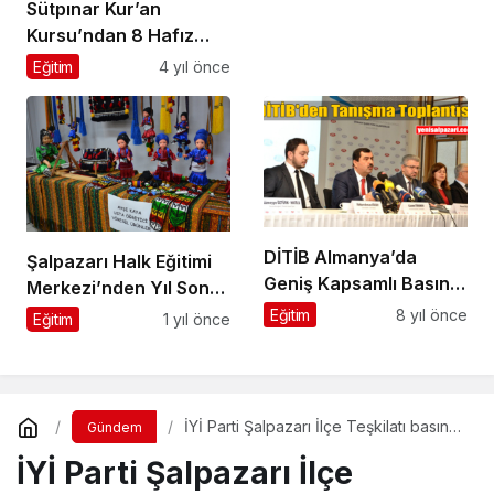
Sütpınar Kur’an
Kursu’ndan 8 Hafız
daha
Eğitim
4 yıl önce
DİTİB Almanya’da
Şalpazarı Halk Eğitimi
Geniş Kapsamlı Basın
Merkezi’nden Yıl Sonu
Toplantısı Düzenledi
Sergisi
Eğitim
8 yıl önce
Eğitim
1 yıl önce
İYİ Parti Şalpazarı İlçe Teşkilatı basın
Gündem
açıklaması yaparak zamlara tepki
İYİ Parti Şalpazarı İlçe
gösterdi