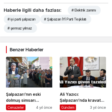
Haberle ilgili daha fazlası:
# Elektrik zammı
# iyi parti şalpazarı
# Şalpazarı İYİ Parti Teşkilatı
# şennaz yılmaz
Benzer Haberler
Şalpazarı’nın eski
Ali Yazıcı:
dolmuş simsarı
Şalpazarı’nda kravat
Gencağa Çakır
siyasetine son
Cenazeler
4 yıl önce
Gündem
3 yıl önce