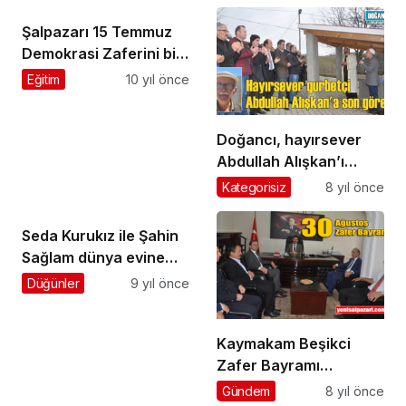
ebediyete uğurlandı
vereceğiz
Şalpazarı 15 Temmuz
Demokrasi Zaferini bir
kez daha kutladı
Eğitim
10 yıl önce
Doğancı, hayırsever
Abdullah Alışkan’ı
ebediyete uğurladı
Kategorisiz
8 yıl önce
Seda Kurukız ile Şahin
Sağlam dünya evine
girdi
Düğünler
9 yıl önce
Kaymakam Beşikci
Zafer Bayramı
tebriklerini kabul etti
Gündem
8 yıl önce