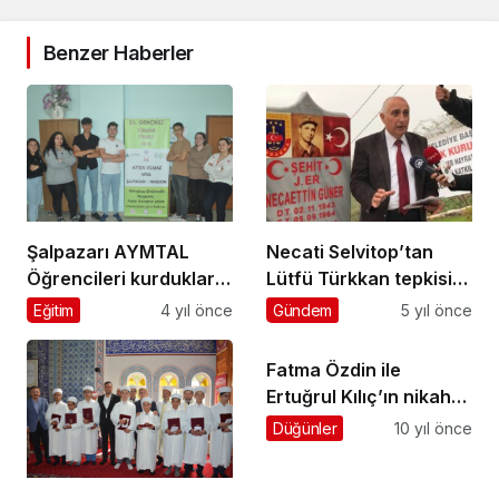
Benzer Haberler
Şalpazarı AYMTAL
Necati Selvitop’tan
Öğrencileri kurdukları
Lütfü Türkkan tepkisi…
Classify Dijital Eğitim
Eğitim
4 yıl önce
Gündem
5 yıl önce
Platformu ile büyük bir
başarıya imza attı
Fatma Özdin ile
Ertuğrul Kılıç’ın nikah
töreni ve kına gecesi
Düğünler
10 yıl önce
yapıldı