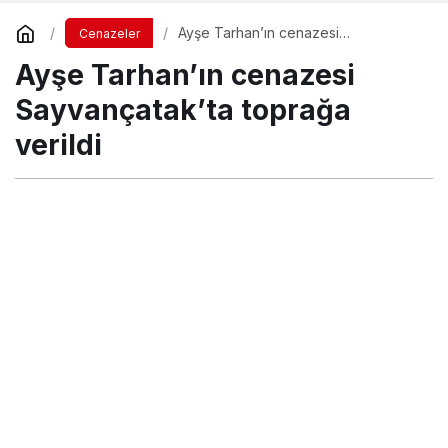
Ayşe Tarhan’ın cenazesi
Cenazeler
Sayvançatak’ta toprağa verildi
Ayşe Tarhan’ın cenazesi
Sayvançatak’ta toprağa
verildi
Turgay İkinci
tarafından yayınlandı
12 Şubat 2022, 22:14
yayınlandı
13 Şubat 2022,
00:56
güncellendi