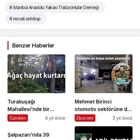
# İstanbul Anadolu Yakası Trabzonlular Derneği
# necati selvitop
Benzer Haberler
Turalıuşağı
Mehmet Birinci
Mahallesi’nde bir
otomotiv sektörüne de
otomobil şarampole
el attı
Gündem
4 yıl önce
Ekonomi
3 yıl önce
yuvarlandı: 1 kişi
yaralandı
Şalpazarı’nda 39