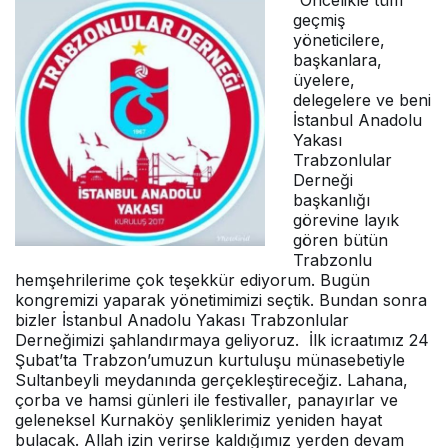
“Öncelikle tüm
geçmiş
yöneticilere,
başkanlara,
üyelere,
delegelere ve beni
İstanbul Anadolu
Yakası
Trabzonlular
Derneği
başkanlığı
görevine layık
gören bütün
Trabzonlu
hemşehrilerime çok teşekkür ediyorum. Bugün
kongremizi yaparak yönetimimizi seçtik. Bundan sonra
bizler İstanbul Anadolu Yakası Trabzonlular
Derneğimizi şahlandırmaya geliyoruz. İlk icraatımız 24
Şubat’ta Trabzon’umuzun kurtuluşu münasebetiyle
Sultanbeyli meydanında gerçekleştireceğiz. Lahana,
çorba ve hamsi günleri ile festivaller, panayırlar ve
geleneksel Kurnaköy şenliklerimiz yeniden hayat
bulacak. Allah izin verirse kaldığımız yerden devam