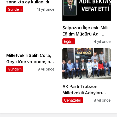
sandıkta oy kullanıldı
Gündem
11 yıl önce
Şalpazarı İlçe eski Milli
Eğitim Müdürü Adil
Bektaş vefat etti
Eğitim
4 yıl önce
Milletvekili Salih Cora,
Geyikli’de vatandaşlara
seslendi
Gündem
9 yıl önce
AK Parti Trabzon
Milletvekili Adayları
Şalpazarı ve
Cenazeler
8 yıl önce
Beşikdüzü’nde
seçmenlerle buluştu