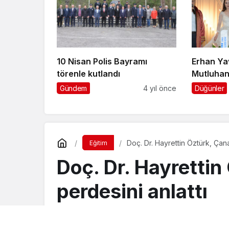
10 Nisan Polis Bayramı
Erhan Ya
törenle kutlandı
Mutluhan
evine gir
Gündem
4 yıl önce
Düğünler
Doç. Dr. Hayrettin Öztürk, Çana
Eğitim
Doç. Dr. Hayrettin
perdesini anlattı
Turgay İkinci
tarafından yayınlandı