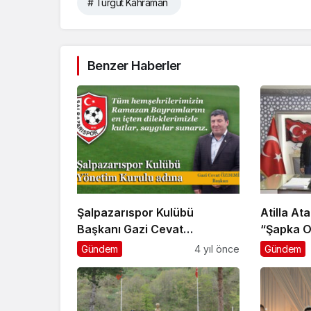
# Turgut Kahraman
Benzer Haberler
Şalpazarıspor Kulübü
Atilla At
Başkanı Gazi Cevat
“Şapka Ol
Özdemir’den Ramazan
Gündem
4 yıl önce
Gündem
Bayramı Kutlaması