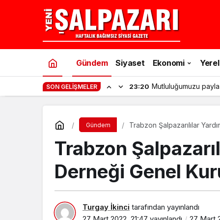
Gündem
Siyaset
Ekonomi
Yerel
Mutluluğumuzu payla
23:20
SON GELIŞMELER
Trabzon Şalpazarılılar Yard
Gündem
Trabzon Şalpazarı
Derneği Genel Kuru
Turgay İkinci
tarafından yayınlandı
27 Mart 2022, 21:47
yayınlandı
27 Mart 