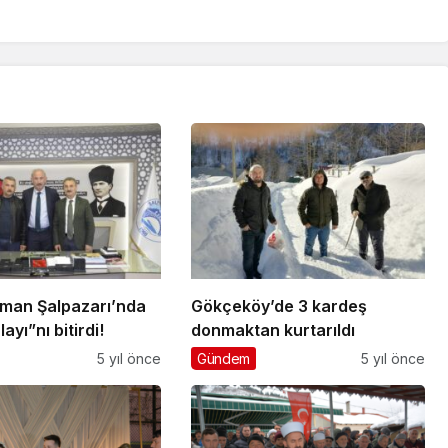
aman Şalpazarı’nda
Gökçeköy’de 3 kardeş
ayı”nı bitirdi!
donmaktan kurtarıldı
5 yıl önce
Gündem
5 yıl önce