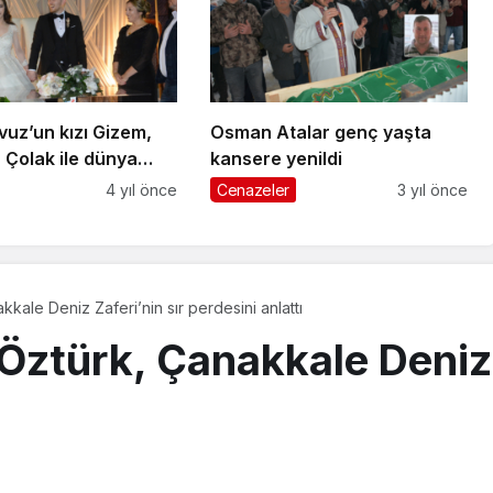
vuz’un kızı Gizem,
Osman Atalar genç yaşta
 Çolak ile dünya
kansere yenildi
di
4 yıl önce
Cenazeler
3 yıl önce
kkale Deniz Zaferi’nin sır perdesini anlattı
 Öztürk, Çanakkale Deniz 