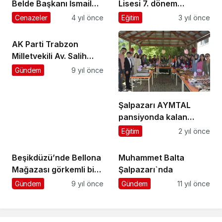
Belde Başkanı İsmail
Lisesi 7. dönem
Hakkı Bayraktar
mezunlarına mezuniyet
Cenazeler
4 yıl önce
Eğitim
3 yıl önce
ebediyete uğurlandı
belgeleri törenle
dağıtıldı
AK Parti Trabzon
Milletvekili Av. Salih
Cora Şalpazarı’nda
Gündem
9 yıl önce
iftar açtı
Şalpazarı AYMTAL
pansiyonda kalan
öğrenciler yararına
Eğitim
2 yıl önce
kermes düzenledi
Beşikdüzü’nde Bellona
Muhammet Balta
Mağazası görkemli bir
Şalpazarı`nda
törenle açıldı
Gündem
9 yıl önce
Gündem
11 yıl önce