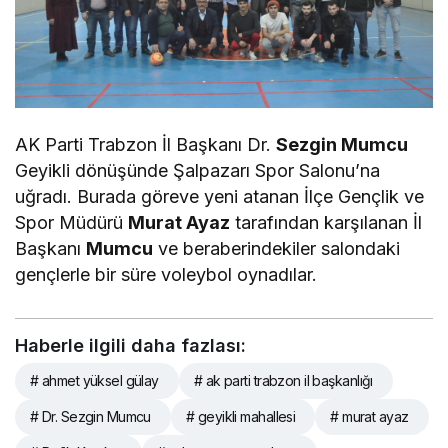
AK Parti Trabzon İl Başkanı Dr.
Sezgin Mumcu
Geyikli dönüşünde Şalpazarı Spor Salonu’na
uğradı. Burada göreve yeni atanan İlçe Gençlik ve
Spor Müdürü
Murat Ayaz
tarafından karşılanan İl
Başkanı
Mumcu
ve beraberindekiler salondaki
gençlerle bir süre voleybol oynadılar.
Haberle ilgili daha fazlası:
# ahmet yüksel gülay
# ak parti trabzon il başkanlığı
# Dr. Sezgin Mumcu
# geyikli mahallesi
# murat ayaz