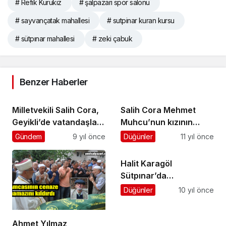
# Refik Kurukız
# şalpazarı spor salonu
# sayvançatak mahallesi
# sutpinar kuran kursu
# sütpınar mahallesi
# zeki çabuk
Benzer Haberler
Milletvekili Salih Cora,
Salih Cora Mehmet
Geyikli’de vatandaşlara
Muhcu’nun kızının
seslendi
düğününe katıldı
Gündem
9 yıl önce
Düğünler
11 yıl önce
Halit Karagöl
Sütpınar’da
gözyaşlarıyla toprağa
Düğünler
10 yıl önce
verildi
Ahmet Yılmaz