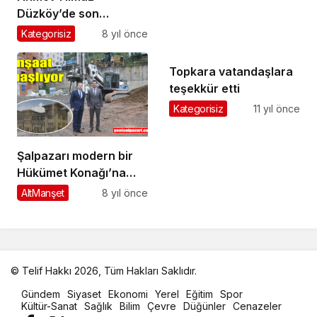
Düzköy’de son
yolculuğuna uğurlandı
Kategorisiz
8 yıl önce
Topkara vatandaşlara
teşekkür etti
Kategorisiz
11 yıl önce
Şalpazarı modern bir
Hükümet Konağı’na
kavuşacak
AltManşet
8 yıl önce
© Telif Hakkı 2026, Tüm Hakları Saklıdır.
malatya
Gündem
Siyaset
Ekonomi
Yerel
Eğitim
Spor
oto
Kültür-Sanat
Sağlık
Bilim
Çevre
Düğünler
Cenazeler
kiralama