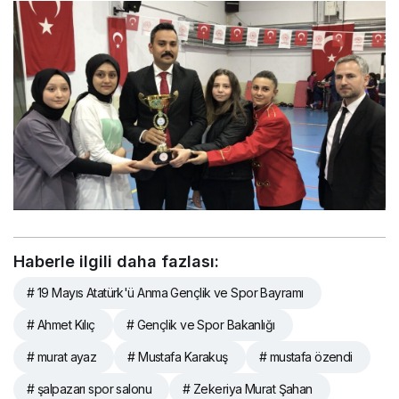
Haberle ilgili daha fazlası:
# 19 Mayıs Atatürk'ü Anma Gençlik ve Spor Bayramı
# Ahmet Kılıç
# Gençlik ve Spor Bakanlığı
# murat ayaz
# Mustafa Karakuş
# mustafa özendi
# şalpazarı spor salonu
# Zekeriya Murat Şahan