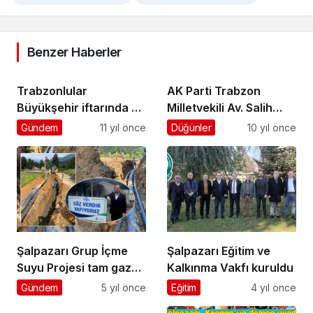
Benzer Haberler
Trabzonlular
AK Parti Trabzon
Büyükşehir iftarında bir
Milletvekili Av. Salih
araya geldi
Cora TBMM’de konuştu
Gündem
11 yıl önce
Düğünler
10 yıl önce
Şalpazarı Grup İçme
Şalpazarı Eğitim ve
Suyu Projesi tam gaz
Kalkınma Vakfı kuruldu
devam ediyor
Gündem
5 yıl önce
Eğitim
4 yıl önce