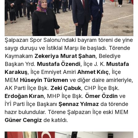
Şalpazarı Spor Salonu’ndaki bayram töreni de yine
saygı duruşu ve İstiklal Marşı ile başladı. Törende
Kaymakam
Zekeriya
Murat Şahan
, Belediye
Başkan Yrd.
Mustafa Özendi
, İlçe J. K.
Mustafa
Karakuş
, İlçe Emniyet Amiri
Ahmet Kılıç
, İlçe
MEM
Hüseyin Türkmen
ve diğer daire amirleriyle,
AK Parti İlçe Bşk.
Zeki Çabuk
, CHP İlçe Bşk.
Erdoğan Kıran
, MHP İlçe Bşk.
Ömer Özdin
ve
İYİ Parti İlçe Başkanı
Şennaz Yılmaz
da törende
hazır bulundular. Törene Şalpazarı İlçe eski MEM
Güner Cengiz
de katıldı.