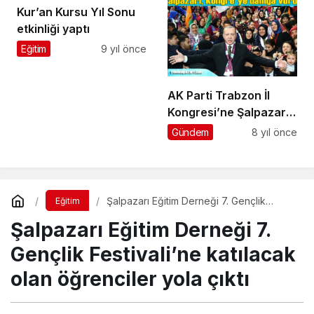
Kur’an Kursu Yıl Sonu
etkinliği yaptı
Eğitim
9 yıl önce
AK Parti Trabzon İl
Kongresi’ne Şalpazarı
damgasını vurdu
Gündem
8 yıl önce
Şalpazarı Eğitim Derneği 7. Gençlik
Eğitim
Festivali’ne katılacak olan öğrenciler yola
Şalpazarı Eğitim Derneği 7.
çıktı
Gençlik Festivali’ne katılacak
olan öğrenciler yola çıktı