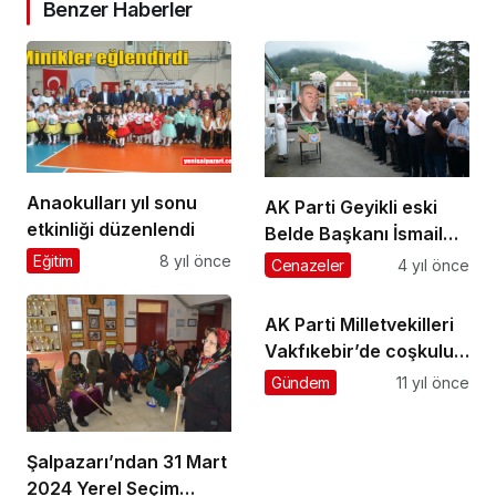
Benzer Haberler
Anaokulları yıl sonu
AK Parti Geyikli eski
etkinliği düzenlendi
Belde Başkanı İsmail
Hakkı Bayraktar
Eğitim
8 yıl önce
Cenazeler
4 yıl önce
ebediyete uğurlandı
AK Parti Milletvekilleri
Vakfıkebir’de coşkulu
kalabalığa seslendi
Gündem
11 yıl önce
Şalpazarı’ndan 31 Mart
2024 Yerel Seçim