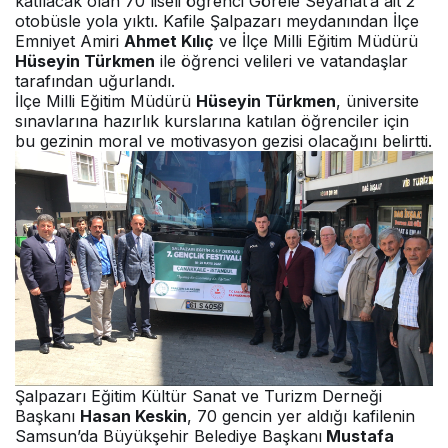
katılacak olan 70 liseli öğrenci Görele Seyahat’a ait 2
otobüsle yola yıktı. Kafile Şalpazarı meydanından İlçe
Emniyet Amiri
Ahmet Kılıç
ve İlçe Milli Eğitim Müdürü
Hüseyin Türkmen
ile öğrenci velileri ve vatandaşlar
tarafından uğurlandı.
İlçe Milli Eğitim Müdürü
Hüseyin Türkmen
, üniversite
sınavlarına hazırlık kurslarına katılan öğrenciler için
bu gezinin moral ve motivasyon gezisi olacağını belirtti.
Şalpazarı Eğitim Kültür Sanat ve Turizm Derneği
Başkanı
Hasan Keskin
, 70 gencin yer aldığı kafilenin
Samsun’da Büyükşehir Belediye Başkanı
Mustafa