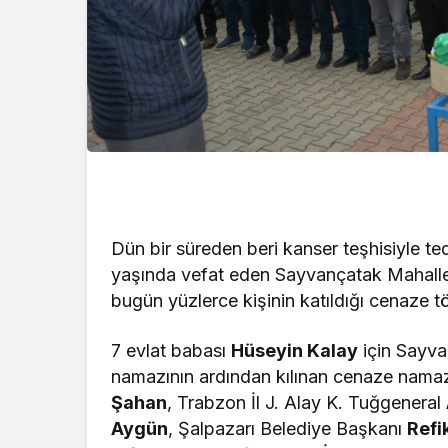
Dün bir süreden beri kanser teşhisiyle t
yaşında vefat eden Sayvançatak Mahall
bugün yüzlerce kişinin katıldığı cenaze t
7 evlat babası
Hüseyin Kalay
için Sayva
namazının ardından kılınan cenaze nam
Şahan
, Trabzon İl J. Alay K. Tuğgeneral
Aygün
, Şalpazarı Belediye Başkanı
Refi