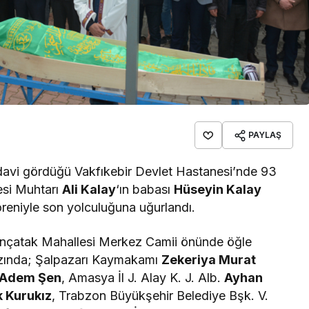
PAYLAŞ
edavi gördüğü Vakfıkebir Devlet Hastanesi’nde 93
esi Muhtarı
Ali Kalay
‘ın babası
Hüseyin Kalay
öreniyle son yolculuğuna uğurlandı.
nçatak Mahallesi Merkez Camii önünde öğle
azında; Şalpazarı Kaymakamı
Zekeriya Murat
Adem Şen
, Amasya İl J. Alay K. J. Alb.
Ayhan
k Kurukız
, Trabzon Büyükşehir Belediye Bşk. V.