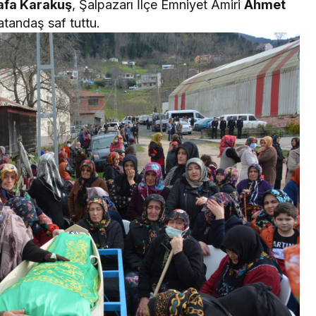
afa Karakuş
, Şalpazarı İlçe Emniyet Amiri
Ahmet
atandaş saf tuttu.