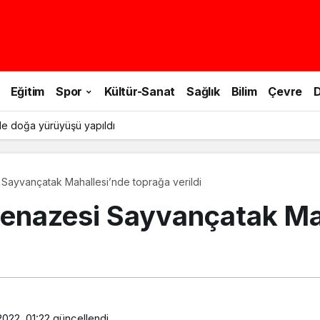
Eğitim
Spor
Kültür-Sanat
Sağlık
Bilim
Çevre
D
le doğa yürüyüşü yapıldı
 Sayvançatak Mahallesi’nde toprağa verildi
cenazesi Sayvançatak Ma
 2022, 01:22
güncellendi