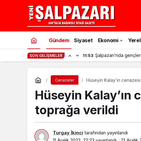
Gündem
Siyaset
Ekonomi
Yerel
Şalpazarı’nda gençler
11:53
SON GELIŞMELER
Hüseyin Kalay’ın cenazesi
Cenazeler
Hüseyin Kalay’ın 
toprağa verildi
Turgay İkinci
tarafından yayınlandı
11 Aralık 2022, 22:22
yayınlandı
12 Aralık