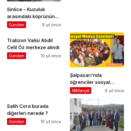
Sinlice – Kuzuluk
arasındaki köprünün
yapımına başlandı
Gündem
8 yıl önce
Trabzon Valisi Abdil
Celil Öz merkeze alındı
Gündem
10 yıl önce
Şalpazarı’nda
öğrenciler sosyal
medya kullanımı
AltManşet
8 yıl önce
konusunda uyarıldı
Salih Cora burada
diğerleri nerede ?
Gündem
10 yıl önce