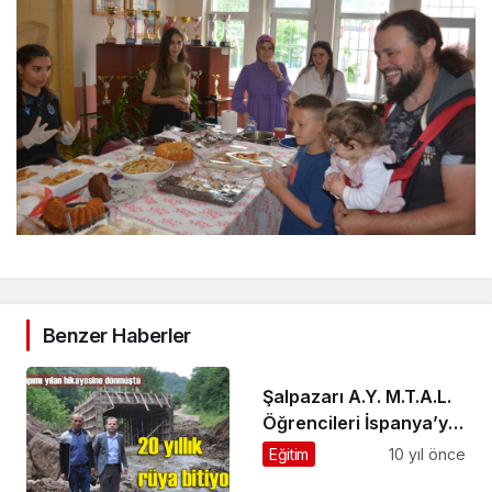
Benzer Haberler
Şalpazarı A.Y. M.T.A.L.
Öğrencileri İspanya’ya
hareket etti
Eğitim
10 yıl önce