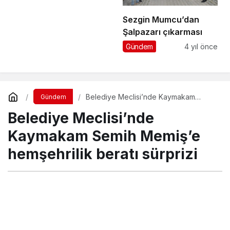
Sezgin Mumcu’dan
Şalpazarı çıkarması
Gündem
4 yıl önce
Belediye Meclisi’nde Kaymakam
Gündem
Semih Memiş’e hemşehrilik beratı
Belediye Meclisi’nde
sürprizi
Kaymakam Semih Memiş’e
hemşehrilik beratı sürprizi
Turgay İkinci
tarafından yayınlandı
3 Haziran 2025, 21:56
yayınlandı