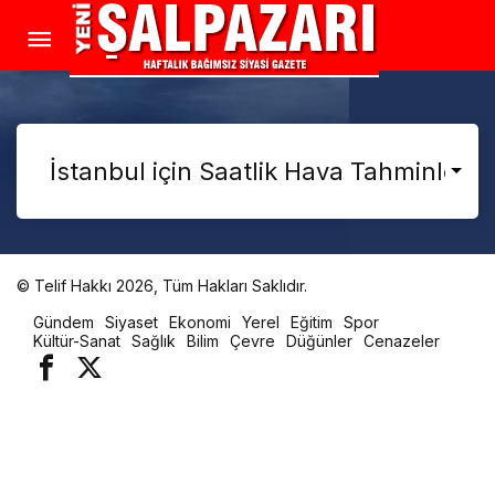
© Telif Hakkı 2026, Tüm Hakları Saklıdır.
malatya
Gündem
Siyaset
Ekonomi
Yerel
Eğitim
Spor
oto
Kültür-Sanat
Sağlık
Bilim
Çevre
Düğünler
Cenazeler
kiralama
parça
eşya
taşıma
evden
eve
nakliyat
istanbul
evden