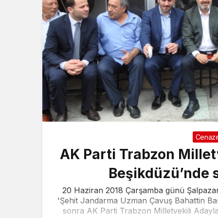
Cenaze
AK Parti Trabzon Millet
Beşikdüzü’nde 
20 Haziran 2018 Çarşamba günü Şalpazarı'
'Şehit Jandarma Uzman Çavuş Bahattin Başt
sonra AK Parti Trabzon Milletvekili Adayl