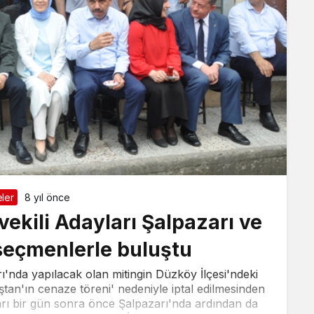
ler
8 yıl önce
vekili Adayları Şalpazarı ve
seçmenlerle buluştu
nda yapılacak olan mitingin Düzköy İlçesi'ndeki
an'ın cenaze töreni' nedeniyle iptal edilmesinden
arı bir gün sonra önce Şalpazarı'nda ardından da