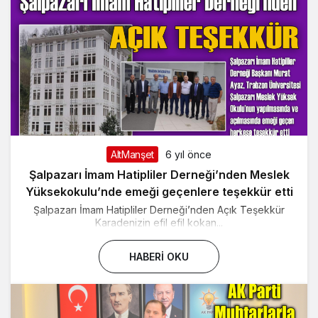
AltManşet
6 yıl önce
Şalpazarı İmam Hatipliler Derneği’nden Meslek
Yüksekokulu’nde emeği geçenlere teşekkür etti
Şalpazarı İmam Hatipliler Derneği’nden Açık Teşekkür
Karadenizin efil efil kokan...
HABERI OKU