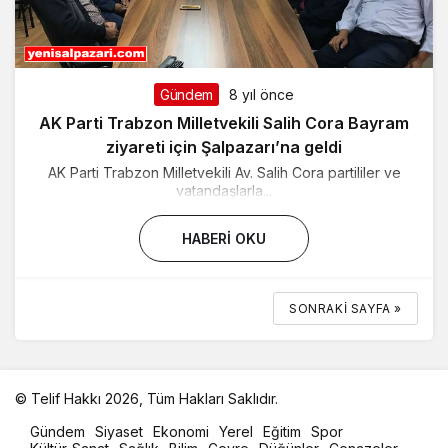
Gündem
8 yıl önce
AK Parti Trabzon Milletvekili Salih Cora Bayram
ziyareti için Şalpazarı’na geldi
AK Parti Trabzon Milletvekili Av. Salih Cora partililer ve
vatandaşlarla...
HABERI OKU
SONRAKI SAYFA »
© Telif Hakkı 2026, Tüm Hakları Saklıdır.
malatya
Gündem
Siyaset
Ekonomi
Yerel
Eğitim
Spor
oto