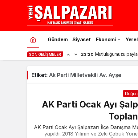
Gündem
Siyaset
Ekonomi
Yerel
Mutluluğumuzu payla
23:20
SON GELIŞMELER
Etiket:
Ak Parti Milletvekili Av. Ayşe
Düğün
AK Parti Ocak Ayı Şalp
Toplant
AK Parti Ocak Ayı Şalpazarı İlçe Danışma Mec
yapıldı. 2018 Yılının ve Zeki Çabuk Yöne