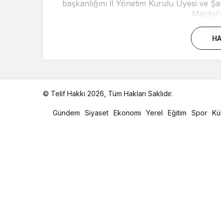
başkanlığını İl Yönetim Kurulu Üyesi ve 
Meclisi'
HA
© Telif Hakkı 2026, Tüm Hakları Saklıdır.
malatya
oto
Gündem
Siyaset
Ekonomi
Yerel
Eğitim
Spor
Kü
kiralama
parça
eşya
taşıma
evden
eve
nakliyat
istanbul
evden
eve
nakliyat
casino
slot