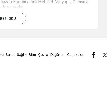
Şalpazarı Koordinatörü Mehmet Alp yaptı. Danışma
nde sırasıyla;...
BERI OKU
ltür-Sanat
Sağlık
Bilim
Çevre
Düğünler
Cenazeler