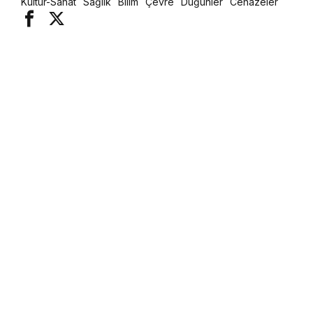
Kültür-Sanat
Sağlık
Bilim
Çevre
Düğünler
Cenazeler
kiralama
parça
eşya
taşıma
evden
eve
nakliyat
istanbul
evden
eve
nakliyat
casino
slot
siteleri
en
iyi
casino
siterleri
istanbul
sex
shop
casino
oyunları
deneme
bonusu
veren
siteler