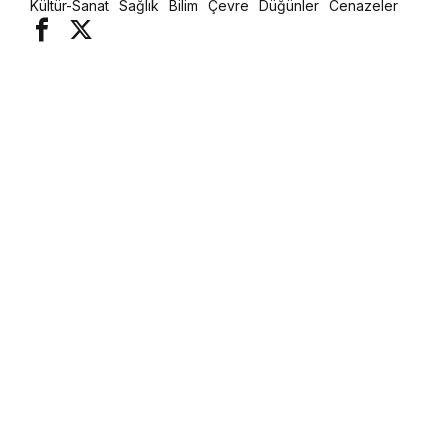
Kültür-Sanat
Sağlık
Bilim
Çevre
Düğünler
Cenazeler
kiralama
parça
eşya
taşıma
evden
eve
nakliyat
istanbul
evden
eve
nakliyat
casino
slot
siteleri
en
iyi
casino
siterleri
istanbul
sex
shop
casino
oyunları
deneme
bonusu
veren