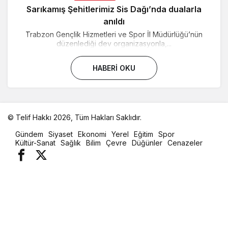
Sarıkamış Şehitlerimiz Sis Dağı’nda dualarla
anıldı
Trabzon Gençlik Hizmetleri ve Spor İl Müdürlüğü’nün
düzenlediği dev organizasyonla,...
HABERI OKU
© Telif Hakkı 2026, Tüm Hakları Saklıdır.
malatya
Gündem
Siyaset
Ekonomi
Yerel
Eğitim
Spor
oto
Kültür-Sanat
Sağlık
Bilim
Çevre
Düğünler
Cenazeler
kiralama
parça
eşya
taşıma
evden
eve
nakliyat
istanbul
evden
eve