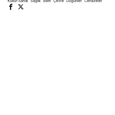
Kültür-Sanat
Sağlık
Bilim
Çevre
Düğünler
Cenazeler
kiralama
parça
eşya
taşıma
evden
eve
nakliyat
istanbul
evden
eve
nakliyat
casino
slot
siteleri
en
iyi
casino
siterleri
istanbul
sex
shop
casino
oyunları
deneme
bonusu
veren
siteler