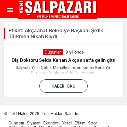
Etiket:
Akçaabat Belediye Başkanı Şefik
Türkmen Nikah Kıydı
Düğünler
9 yıl önce
Diş Doktoru Selda Kenan Akçaabat’a gelin gitti
Şalpazarı'nın Çetrik Mahallesi'nden Kenan Kenan'ın
Giresun - Yağlıdere'de Diş Hekimi...
HABERI OKU
© Telif Hakkı 2026, Tüm Hakları Saklıdır.
malatya
Gündem
Siyaset
Ekonomi
Yerel
Eğitim
Spor
oto