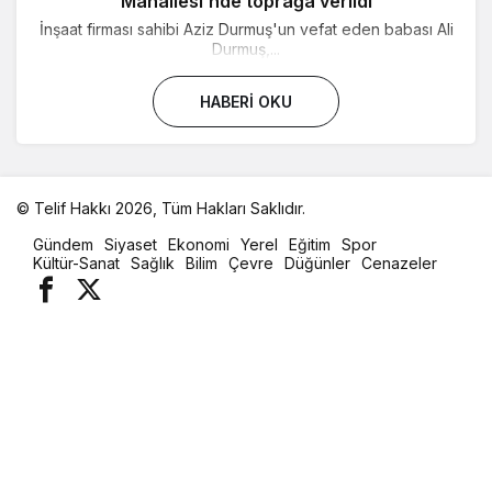
Mahallesi’nde toprağa verildi
İnşaat firması sahibi Aziz Durmuş'un vefat eden babası Ali
Durmuş,...
HABERI OKU
© Telif Hakkı 2026, Tüm Hakları Saklıdır.
malatya
Gündem
Siyaset
Ekonomi
Yerel
Eğitim
Spor
oto
Kültür-Sanat
Sağlık
Bilim
Çevre
Düğünler
Cenazeler
kiralama
parça
eşya
taşıma
evden
eve
nakliyat
istanbul
evden
eve
nakliyat
casino
slot