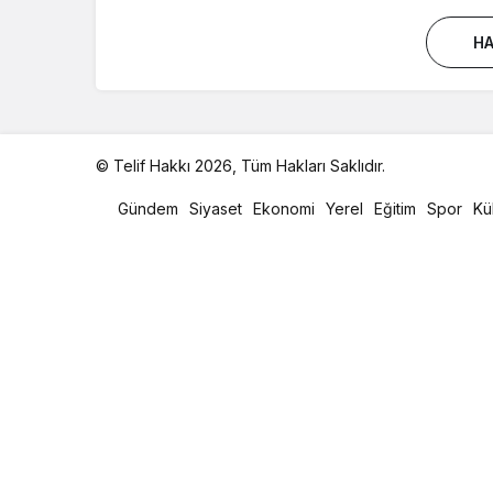
HA
© Telif Hakkı 2026, Tüm Hakları Saklıdır.
malatya
oto
Gündem
Siyaset
Ekonomi
Yerel
Eğitim
Spor
Kü
kiralama
parça
eşya
taşıma
evden
eve
nakliyat
istanbul
evden
eve
nakliyat
casino
slot
siteleri
en