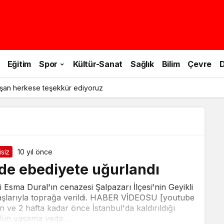
Eğitim
Spor
Kültür-Sanat
Sağlık
Bilim
Çevre
D
şan herkese teşekkür ediyoruz
siz
10 yıl önce
’de ebediyete uğurlandı
Esma Dural'ın cenazesi Şalpazarı İlçesi'nin Geyikli
yaşlarıyla toprağa verildi. HABER VİDEOSU [youtube
e 2 hafta kadar önce İstanbul'da kaldırıldığı
ün yaşama veda...