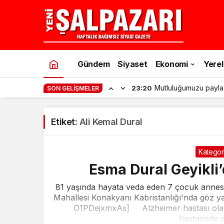
Gündem
Siyaset
Ekonomi
Yerel
Mutluluğumuzu payla
23:20
SON GELIŞMELER
Etiket:
Ali Kemal Dural
Kategori
Esma Dural Geyikli
81 yaşında hayata veda eden 7 çocuk annesi 
Mahallesi Konakyanı Kabristanlığı'nda göz 
O1PDejxmxAs] Alzheimer hastası olan v
hastanede d