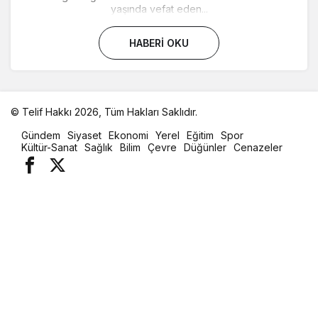
yaşında vefat eden...
HABERI OKU
© Telif Hakkı 2026, Tüm Hakları Saklıdır.
malatya
Gündem
Siyaset
Ekonomi
Yerel
Eğitim
Spor
oto
Kültür-Sanat
Sağlık
Bilim
Çevre
Düğünler
Cenazeler
kiralama
parça
eşya
taşıma
evden
eve
nakliyat
istanbul
evden
eve
nakliyat
casino
slot
siteleri
en