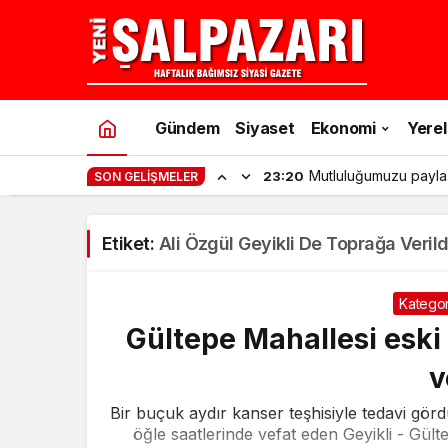
Gündem
Siyaset
Ekonomi
Yerel
Mutluluğumuzu payla
23:20
SON GELIŞMELER
Etiket:
Ali Özgül Geyikli De Toprağa Verild
Kategor
Gültepe Mahallesi eski
v
Bir buçuk aydır kanser teşhisiyle tedavi g
öğle saatlerinde vefat eden Geyikli - Gül