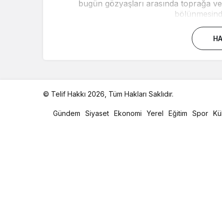
bugün gözyaşları arasında toprağa ver
bölünmesinde
HA
© Telif Hakkı 2026, Tüm Hakları Saklıdır.
malatya
oto
Gündem
Siyaset
Ekonomi
Yerel
Eğitim
Spor
Kü
kiralama
parça
eşya
taşıma
evden
eve
nakliyat
istanbul
evden
eve
nakliyat
casino
slot