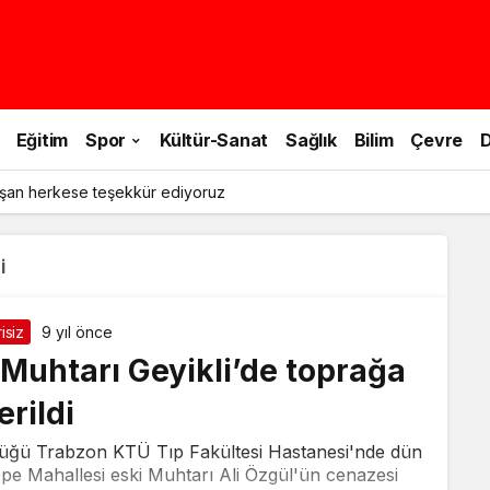
Eğitim
Spor
Kültür-Sanat
Sağlık
Bilim
Çevre
D
şan herkese teşekkür ediyoruz
i
isiz
9 yıl önce
 Muhtarı Geyikli’de toprağa
erildi
ördüğü Trabzon KTÜ Tıp Fakültesi Hastanesi'nde dün
tepe Mahallesi eski Muhtarı Ali Özgül'ün cenazesi