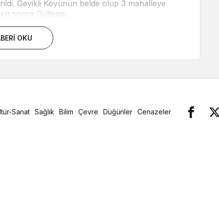
ildi. Geyikli Köyünün belde olup 3 mahalleye
n sonra Gültepe...
BERI OKU
ltür-Sanat
Sağlık
Bilim
Çevre
Düğünler
Cenazeler