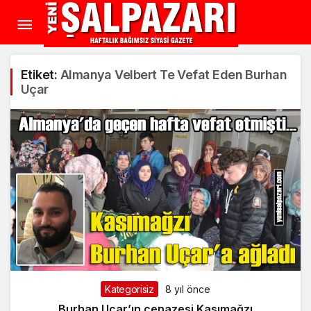
Etiket:
Almanya Velbert Te Vefat Eden Burhan
Uçar
Kategorisiz
8 yıl önce
Burhan Uçar’ın cenazesi Kasımağzı