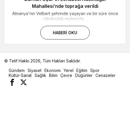
Mahallesi’nde toprağa verildi
Almanya'nın Velbert şehrinde yaşayan ve bir süre önce
rahatsızlığı nedeniyle...
HABERI OKU
© Telif Hakkı 2026, Tüm Hakları Saklıdır.
malatya
Gündem
Siyaset
Ekonomi
Yerel
Eğitim
Spor
oto
Kültür-Sanat
Sağlık
Bilim
Çevre
Düğünler
Cenazeler
kiralama
parça
eşya
taşıma
evden
eve
nakliyat
istanbul
evden
eve
nakliyat