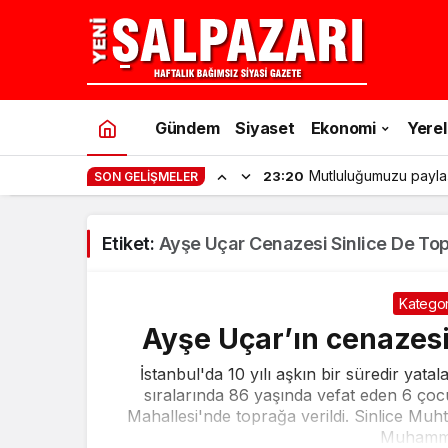
Gündem
Siyaset
Ekonomi
Yerel
Mutluluğumuzu payla
23:20
SON GELIŞMELER
Etiket:
Ayşe Uçar Cenazesi Sinlice De Top
Kategor
Ayşe Uçar’ın cenazesi 
İstanbul'da 10 yılı aşkın bir süredir yata
sıralarında 86 yaşında vefat eden 6 ço
Mahallesi'nde toprağa verildi. Sinlice M
Muhammet