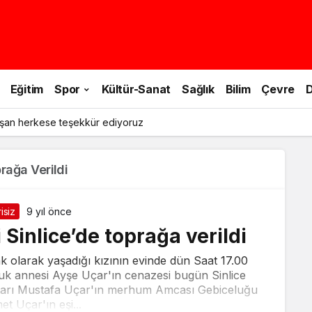
Eğitim
Spor
Kültür-Sanat
Sağlık
Bilim
Çevre
D
şan herkese teşekkür ediyoruz
rağa Verildi
isiz
9 yıl önce
Sinlice’de toprağa verildi
lak olarak yaşadığı kızının evinde dün Saat 17.00
cuk annesi Ayşe Uçar'ın cenazesi bugün Sinlice
uhtarı Mustafa Uçar'ın merhum Amcası Gebiceluğu
 Uçar'ın eşi...