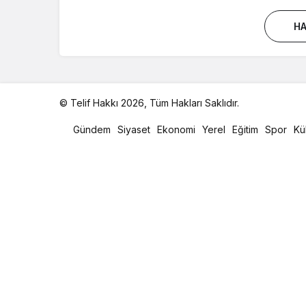
HA
© Telif Hakkı 2026, Tüm Hakları Saklıdır.
malatya
oto
Gündem
Siyaset
Ekonomi
Yerel
Eğitim
Spor
Kü
kiralama
parça
eşya
taşıma
evden
eve
nakliyat
istanbul
evden
eve
nakliyat
casino
slot
siteleri
en