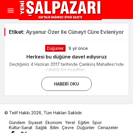
Etiket:
Ayşenur Özer Ile Cüneyt Cüre Evleniyor
Düğünler
9 yıl önce
Herkesi bu düğüne davet ediyoruz
Geçtiğimiz 4 Haziran 2017 tarihinde Çamkiriş Mahallesi'nde
çalıştığı bir inşaattan...
HABERI OKU
© Telif Hakkı 2026, Tüm Hakları Saklıdır.
malatya
Gündem
Siyaset
Ekonomi
Yerel
Eğitim
Spor
oto
Kültür-Sanat
Sağlık
Bilim
Çevre
Düğünler
Cenazeler
kiralama