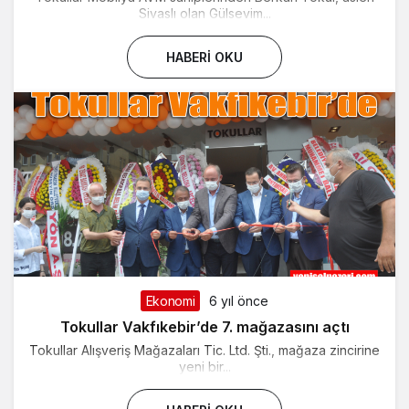
Sivaslı olan Gülsevim...
HABERI OKU
Ekonomi
6 yıl önce
Tokullar Vakfıkebir’de 7. mağazasını açtı
Tokullar Alışveriş Mağazaları Tic. Ltd. Şti., mağaza zincirine
yeni bir...