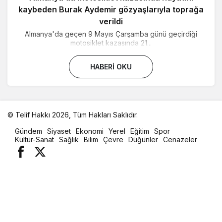
kaybeden Burak Aydemir gözyaşlarıyla toprağa
verildi
Almanya'da geçen 9 Mayıs Çarşamba günü geçirdiği
motosiklet kazasında 21...
HABERI OKU
© Telif Hakkı 2026, Tüm Hakları Saklıdır.
malatya
Gündem
Siyaset
Ekonomi
Yerel
Eğitim
Spor
oto
Kültür-Sanat
Sağlık
Bilim
Çevre
Düğünler
Cenazeler
kiralama
parça
eşya
taşıma
evden
eve
nakliyat
istanbul
evden
eve