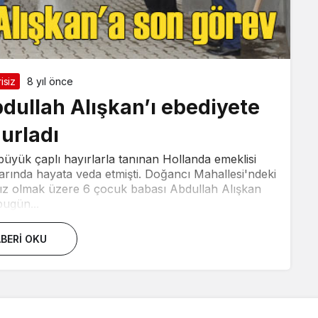
isiz
8 yıl önce
dullah Alışkan’ı ebediyete
urladı
büyük çaplı hayırlarla tanınan Hollanda emeklisi
arında hayata veda etmişti. Doğancı Mahallesi'ndeki
kız olmak üzere 6 çocuk babası Abdullah Alışkan
bugün...
BERI OKU