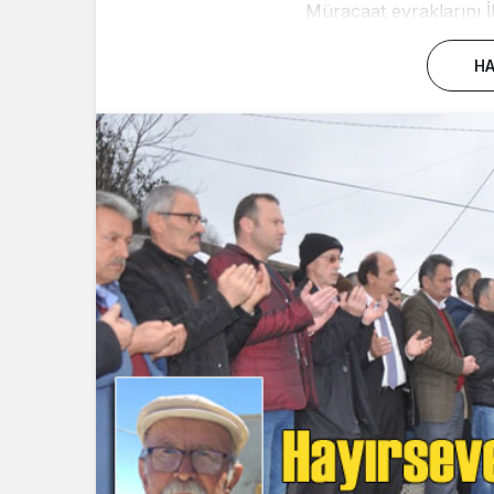
Müracaat evraklarını İl
HA