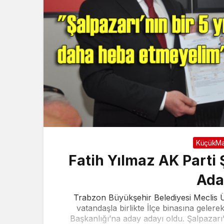
KüçükMa
Fatih Yılmaz AK Parti
Ada
Trabzon Büyükşehir Belediyesi Meclis Üy
vatandaşla birlikte İlçe binasına geler
Başkanlığı’na aday adayı oldu. Şalpazarı’