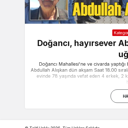
Kategor
Doğancı, hayırsever Ab
uğ
Doğancı Mahallesi'ne ve civarda yaptığı 
Abdullah Alışkan dün akşam Saat 18.00 sıral
evinde 78 yaşında vefat eden 4 erkek, 2 
HA