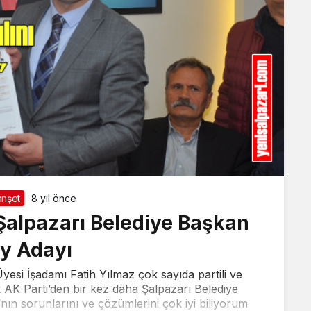
nşet
8 yıl önce
 Şalpazarı Belediye Başkan
y Adayı
esi İşadamı Fatih Yılmaz çok sayıda partili ve
ek AK Parti’den bir kez daha Şalpazarı Belediye
nın sorunlarını ve çözümlerini çok iyi biliyorum