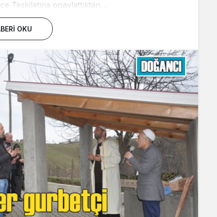
çe Teşkilatına onaylattıktan...
BERI OKU