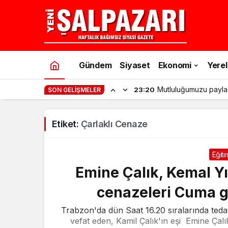
Gündem
Siyaset
Ekonomi
Yerel
Mutluluğumuzu payla
23:20
SON GELIŞMELER
Etiket:
Çarlaklı Cenaze
Eğiti
Emine Çalık, Kemal Y
cenazeleri Cuma g
Trabzon'da dün Saat 16.20 sıralarında ted
vefat eden, Kamil Çalık'ın eşi Emine Ça