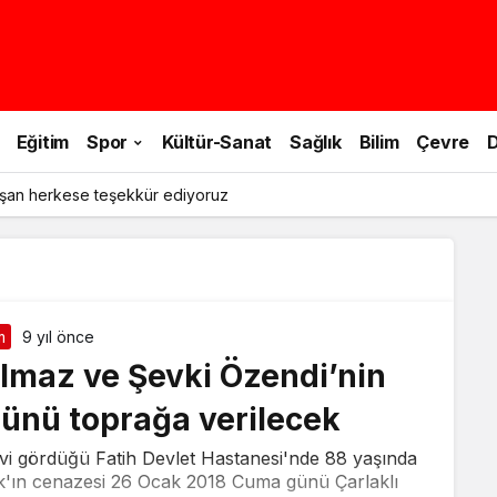
Eğitim
Spor
Kültür-Sanat
Sağlık
Bilim
Çevre
D
şan herkese teşekkür ediyoruz
m
9 yıl önce
ılmaz ve Şevki Özendi’nin
ünü toprağa verilecek
avi gördüğü Fatih Devlet Hastanesi'nde 88 yaşında
lık'ın cenazesi 26 Ocak 2018 Cuma günü Çarlaklı