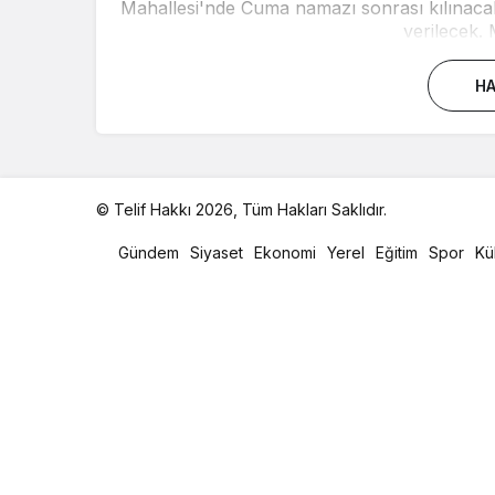
Mahallesi'nde Cuma namazı sonrası kılınac
verilecek.
HA
© Telif Hakkı 2026, Tüm Hakları Saklıdır.
malatya
oto
Gündem
Siyaset
Ekonomi
Yerel
Eğitim
Spor
Kü
kiralama
parça
eşya
taşıma
evden
eve
nakliyat
istanbul
evden
eve
nakliyat
casino
slot