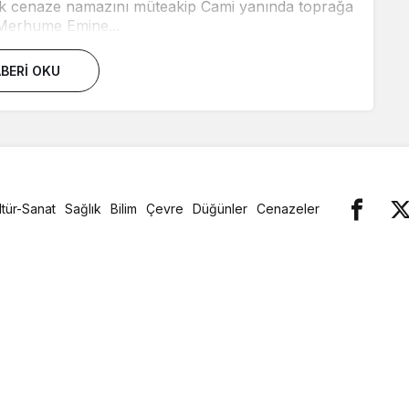
ak cenaze namazını müteakip Cami yanında toprağa
 Merhume Emine...
BERI OKU
ltür-Sanat
Sağlık
Bilim
Çevre
Düğünler
Cenazeler