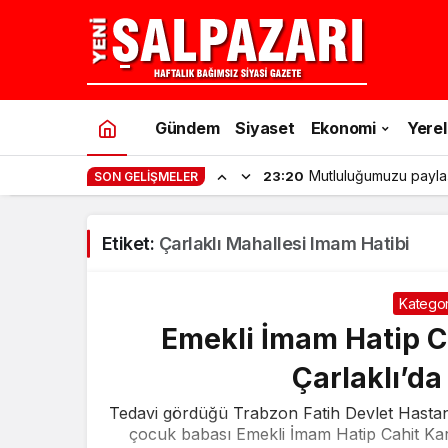
Gündem
Siyaset
Ekonomi
Yerel
Mutluluğumuzu payla
23:20
SON GELIŞMELER
Etiket:
Çarlaklı Mahallesi Imam Hatibi
Kategor
Emekli İmam Hatip C
Çarlaklı’da
Tedavi gördüğü Trabzon Fatih Devlet Hasta
çocuk babası Emekli İmam Hatip Cahit Kar