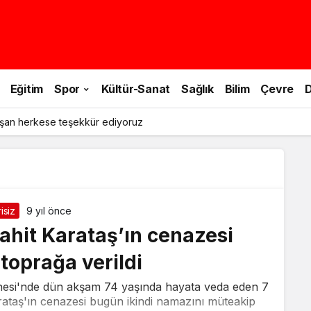
Eğitim
Spor
Kültür-Sanat
Sağlık
Bilim
Çevre
D
şan herkese teşekkür ediyoruz
isiz
9 yıl önce
ahit Karataş’ın cenazesi
 toprağa verildi
nesi'nde dün akşam 74 yaşında hayata veda eden 7
ataş'ın cenazesi bugün ikindi namazını müteakip