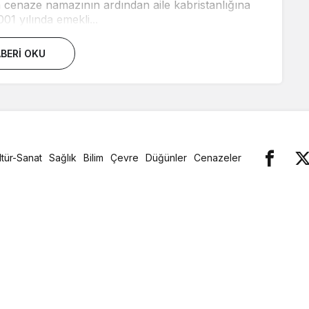
n cenaze namazının ardından aile kabristanlığına
001 yılında emekli...
BERI OKU
ltür-Sanat
Sağlık
Bilim
Çevre
Düğünler
Cenazeler