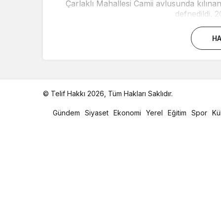
Çarlaklı Mahallesi Camii avlusunda kılına
defnedildi. 2
HA
© Telif Hakkı 2026, Tüm Hakları Saklıdır.
malatya
oto
Gündem
Siyaset
Ekonomi
Yerel
Eğitim
Spor
Kü
kiralama
parça
eşya
taşıma
evden
eve
nakliyat
istanbul
evden
eve
nakliyat
casino
slot