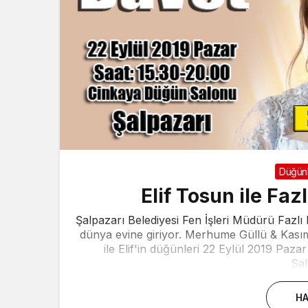
Düğün
Elif Tosun ile Faz
Şalpazarı Belediyesi Fen İşleri Müdürü Fazlı D
dünya evine giriyor. Merhume Güllü & Kası
ile Elif'in düğünleri 22 Eylül 2019 Pa
Sal
HA