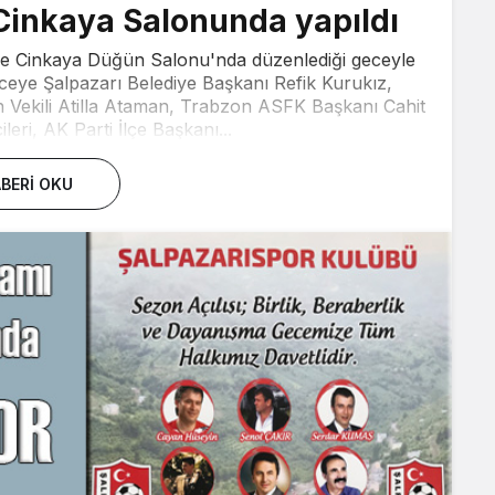
Cinkaya Salonunda yapıldı
e Cinkaya Düğün Salonu'nda düzenlediği geceyle
ye Şalpazarı Belediye Başkanı Refik Kurukız,
 Vekili Atilla Ataman, Trabzon ASFK Başkanı Cahit
leri, AK Parti İlçe Başkanı...
BERI OKU