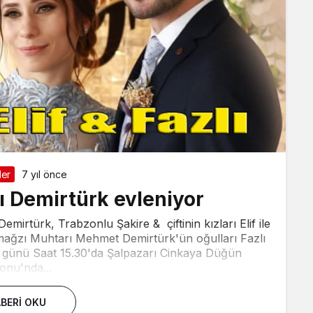
ler
7 yıl önce
lı Demirtürk evleniyor
emirtürk, Trabzonlu Şakire & çiftinin kızları Elif ile
mağzı Muhtarı Mehmet Demirtürk'ün oğulları Fazlı
zar günü Saat 15.30'da Şalpazarı Cinkaya Düğün
onu'nda...
BERI OKU