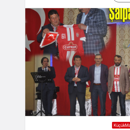
KüçükMa