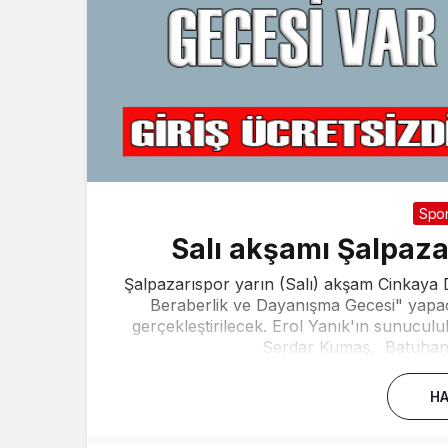
Spo
Salı akşamı Şalpaza
Şalpazarıspor yarın (Salı) akşam Cinkaya D
Beraberlik ve Dayanışma Gecesi" yapac
gerçekleştirilecek. Erol Yanık'ın sunucu
Serdar Kumaş, Batuhan 
HA