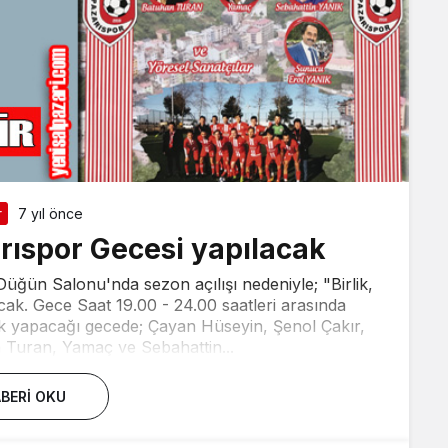
r
7 yıl önce
rıspor Gecesi yapılacak
üğün Salonu'nda sezon açılışı nedeniyle; "Birlik,
ak. Gece Saat 19.00 - 24.00 saatleri arasında
luk yapacağı gecede; Çayan Hüseyin, Şenol Çakır,
Turan, Yamaç ve Sebahattin...
BERI OKU