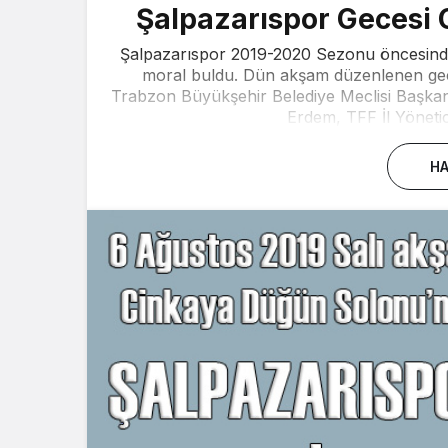
Şalpazarıspor Gecesi 
Şalpazarıspor 2019-2020 Sezonu öncesind
moral buldu. Dün akşam düzenlenen gece
Trabzon Büyükşehir Belediye Meclisi Başkan
Erdem, TFF İl Yönetici
HA