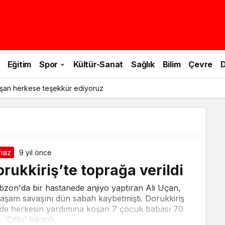
Eğitim
Spor
Kültür-Sanat
Sağlık
Bilim
Çevre
D
şan herkese teşekkür ediyoruz
isiz
9 yıl önce
rukkiriş’te toprağa verildi
abzon'da bir hastanede anjiyo yaptıran Ali Uçan,
 yaşam savaşını dün sabah kaybetmişti. Dorukkiriş
ede herkesin yardımına koşan 7 çocuk babası 70
'Çıtlu' lakaplı...