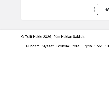
HA
© Telif Hakkı 2026, Tüm Hakları Saklıdır.
malatya
oto
Gündem
Siyaset
Ekonomi
Yerel
Eğitim
Spor
Kü
kiralama
parça
eşya
taşıma
evden
eve
nakliyat
istanbul
evden
eve
nakliyat
casino
slot
siteleri
en