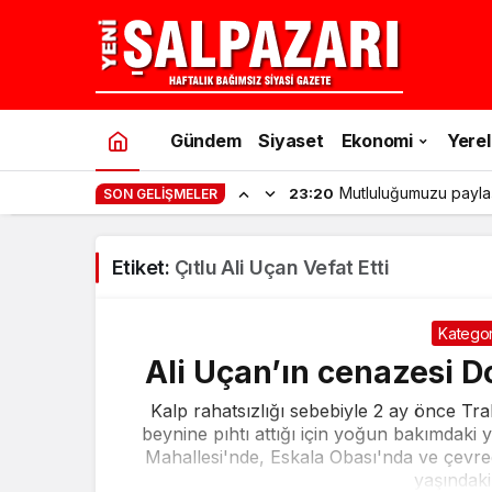
Gündem
Siyaset
Ekonomi
Yerel
Mutluluğumuzu payla
23:20
SON GELIŞMELER
Etiket:
Çıtlu Ali Uçan Vefat Etti
Kategor
Ali Uçan’ın cenazesi Do
Kalp rahatsızlığı sebebiyle 2 ay önce Tr
beynine pıhtı attığı için yoğun bakımdaki
Mahallesi'nde, Eskala Obası'nda ve çevr
yaşındaki 