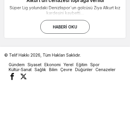
Alkurt’un cenazesi toprağa verildi
Süper Lig yolundaki Denizlispor´un golcüsü Ziya Alkurt kız
kardeşini kaybetti....
HABERI OKU
© Telif Hakkı 2026, Tüm Hakları Saklıdır.
malatya
Gündem
Siyaset
Ekonomi
Yerel
Eğitim
Spor
oto
Kültür-Sanat
Sağlık
Bilim
Çevre
Düğünler
Cenazeler
kiralama
parça
eşya
taşıma
evden
eve
nakliyat
istanbul
evden
eve
nakliyat
casino
slot