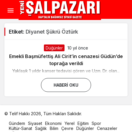
Etiket:
Diyanet Şükrü Öztürk
Düğünler
10 yıl önce
Emekli Başmüfettiş Ali Cirit’in cenazesi Güdün’de
toprağa verildi
Yaklaşık 1 yıldır kanser tedavisi gören ve Uzm. Dr. olan...
HABERI OKU
© Telif Hakkı 2026, Tüm Hakları Saklıdır.
malatya
Gündem
Siyaset
Ekonomi
Yerel
Eğitim
Spor
oto
Kültür-Sanat
Sağlık
Bilim
Çevre
Düğünler
Cenazeler
kiralama