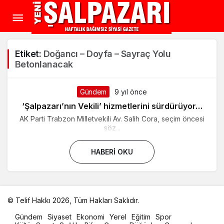
Etiket:
Doğancı – Doyfa – Sayraç Yolu
Betonlanacak
Gündem
9 yıl önce
‘Şalpazarı’nın Vekili’ hizmetlerini sürdürüyor…
AK Parti Trabzon Milletvekili Av. Salih Cora, seçim öncesi
söz...
HABERI OKU
© Telif Hakkı 2026, Tüm Hakları Saklıdır.
malatya
Gündem
Siyaset
Ekonomi
Yerel
Eğitim
Spor
oto