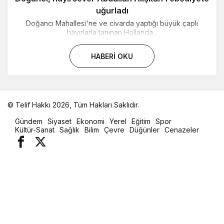
uğurladı
Doğancı Mahallesi'ne ve civarda yaptığı büyük çaplı
hayırlarla tanınan Hollanda...
HABERI OKU
© Telif Hakkı 2026, Tüm Hakları Saklıdır.
malatya
Gündem
Siyaset
Ekonomi
Yerel
Eğitim
Spor
oto
Kültür-Sanat
Sağlık
Bilim
Çevre
Düğünler
Cenazeler
kiralama
parça
eşya
taşıma
evden
eve
nakliyat
istanbul
evden
eve
nakliyat