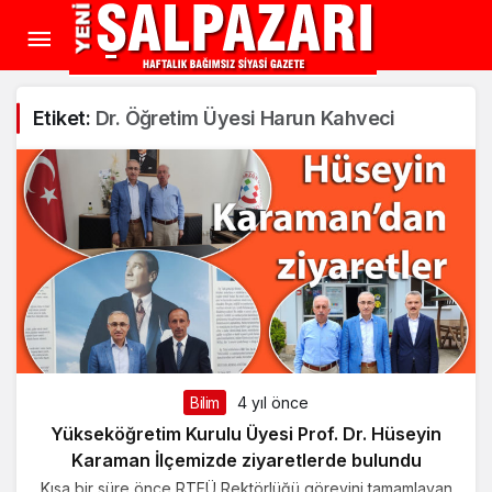
Etiket:
Dr. Öğretim Üyesi Harun Kahveci
Bilim
4 yıl önce
Yükseköğretim Kurulu Üyesi Prof. Dr. Hüseyin
Karaman İlçemizde ziyaretlerde bulundu
Kısa bir süre önce RTEÜ Rektörlüğü görevini tamamlayan