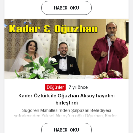
HABERI OKU
Düğünler
7 yıl önce
Kader Öztürk ile Oğuzhan Aksoy hayatını
birleştirdi
Sugören Mahallesi'nden Şalpazarı Belediyesi
şoförlerinden Yüksel Aksoy'un oğlu Oğuzhan, Kader...
HABERI OKU