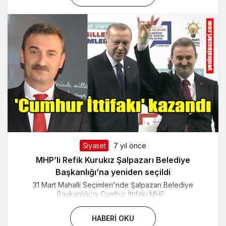
Siyaset
7 yıl önce
MHP’li Refik Kurukız Şalpazarı Belediye
Başkanlığı’na yeniden seçildi
31 Mart Mahalli Seçimleri'nde Şalpazarı Belediye
Başkanlığı'nı Cumhur İttifakı MHP...
HABERI OKU