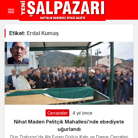
Etiket:
Erdal Kumaş
Cenazeler
4 yıl önce
Nihat Maden Pelitçik Mahallesi’nde ebediyete
uğurlandı
Dün Trabzon'da Ahi Evren Göğüs Kalp ve Damar Cerrahisi