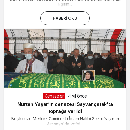
Eğitim...
HABERI OKU
Cenazeler
4 yıl önce
Nurten Yaşar’ın cenazesi Sayvançatak’ta
toprağa verildi
Beşikdüze Merkez Camii eski İmam Hatibi Sezai Yaşar'ın
Almanya'da vefat...