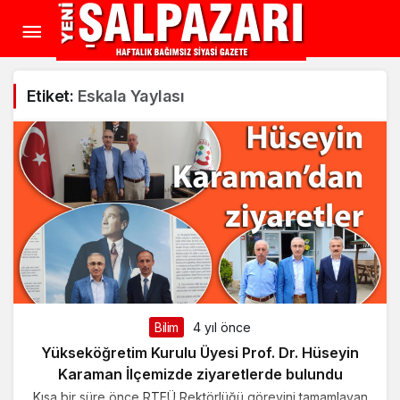
Etiket:
Eskala Yaylası
Bilim
4 yıl önce
Yükseköğretim Kurulu Üyesi Prof. Dr. Hüseyin
Karaman İlçemizde ziyaretlerde bulundu
Kısa bir süre önce RTEÜ Rektörlüğü görevini tamamlayan