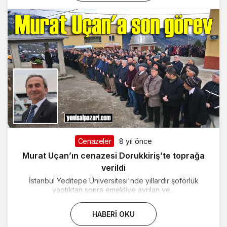
Cenazeler
8 yıl önce
Murat Uçan’ın cenazesi Dorukkiriş’te toprağa
verildi
İstanbul Yeditepe Üniversitesi'nde yıllardır şoförlük
yaptıktan sonra emekliye ayrılan ve...
HABERI OKU