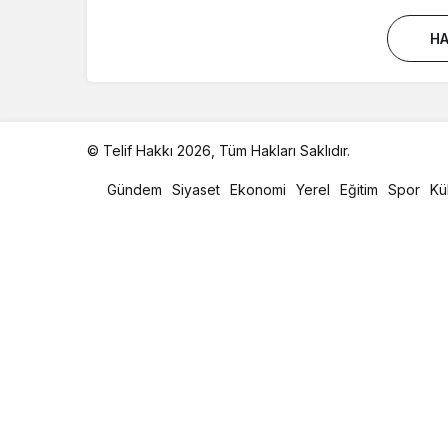
HA
© Telif Hakkı 2026, Tüm Hakları Saklıdır.
malatya
oto
Gündem
Siyaset
Ekonomi
Yerel
Eğitim
Spor
Kü
kiralama
parça
eşya
taşıma
evden
eve
nakliyat
istanbul
evden
eve
nakliyat
casino
slot
siteleri
en