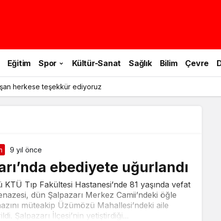
Eğitim
Spor
Kültür-Sanat
Sağlık
Bilim
Çevre
D
şan herkese teşekkür ediyoruz
m
9 yıl önce
arı’nda ebediyete uğurlandı
ü KTÜ Tıp Fakültesi Hastanesi’nde 81 yaşında vefat
enazesi, dün Şalpazarı Merkez Camii’ndeki öğle
zını müteakip Üzümözü Mahallesi’ndeki aile
i. Şalpazarı İlçesi’nin yetiştirdiği...