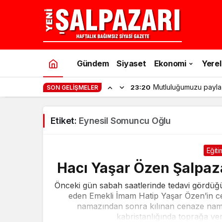
Gündem
Siyaset
Ekonomi
Yerel
Mutluluğumuzu payla
23:20
SON GELIŞMELER
Etiket:
Eynesil Somuncu Oğlu
Eğiti
Hacı Yaşar Özen Şalpaz
Önceki gün sabah saatlerinde tedavi gördüğ
eden Emekli İmam Hatip Yaşar Özen’in c
namazından sonra kılınan cenaze nama
kabristanlığında toprağa verild