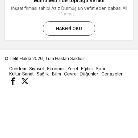
Mahallesi’nde toprağa verildi
İnşaat firması sahibi Aziz Durmuş'un vefat eden babası Ali
Durmuş,...
HABERI OKU
© Telif Hakkı 2026, Tüm Hakları Saklıdır.
malatya
Gündem
Siyaset
Ekonomi
Yerel
Eğitim
Spor
oto
Kültür-Sanat
Sağlık
Bilim
Çevre
Düğünler
Cenazeler
kiralama
parça
eşya
taşıma
evden
eve
nakliyat
istanbul
evden
eve
nakliyat
casino
slot