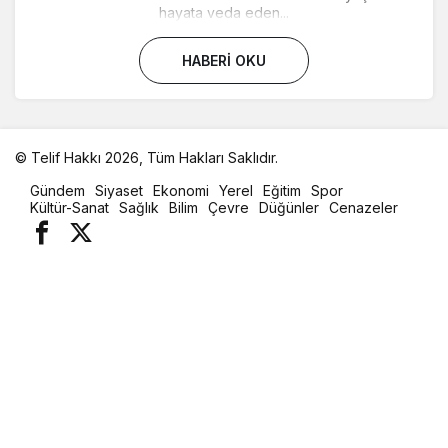
hayata veda eden...
HABERI OKU
© Telif Hakkı 2026, Tüm Hakları Saklıdır.
malatya
Gündem
Siyaset
Ekonomi
Yerel
Eğitim
Spor
oto
Kültür-Sanat
Sağlık
Bilim
Çevre
Düğünler
Cenazeler
kiralama
parça
eşya
taşıma
evden
eve
nakliyat
istanbul
evden
eve
nakliyat
casino
slot
siteleri
en