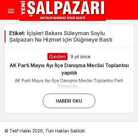
Etiket:
İçişleri Bakanı Süleyman Soylu
Şalpazarı Na Hizmet Için Düğmeye Bastı
Gündem
9 yıl önce
AK Parti Mayıs Ayı İlçe Danışma Meclisi Toplantısı
yapıldı
AK Parti Mayıs Ayı İlçe Danışma Meclisi Toplantısı Parti
binasında...
HABERI OKU
© Telif Hakkı 2026, Tüm Hakları Saklıdır.
malatya